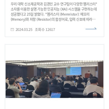
소개됐다. 최우수논문상은 우리 대학 전기및전자공학부 노용만
우리 대학 신소재공학과 김경민 교수 연구팀이 다양한 멤리스터*
교수팀(이병관, 박범찬, 김채원)의 '물체 수준 시각 프롬프트를
소자를 이용한 설명 가능한 인공지능 (XAI) 시스템을 구현하는데
활용한 효율적인 대형언어시각모델'이 수상했다. 대형언어시각
성공했다고 25일 밝혔다. *멤리스터 (Memristor): 메모리
모델(Large Language and Vision Model, LLVM)에서 모델
(Memory)와 저항 (Resistor)의 합성어로, 입력 신호에 따라
크기를 키우는 대신 물체 수준 이미지에서 이해가 가능한 새로운
소자의 저항 상태가 변하는 소자 최근 인공지능 (AI) 기술의
기법을 도입해 인공지능 모델 성능을 향상시켰을 뿐만 아니라
2024.03.25
조회수
12617
급속한 발전이 다양한 분야에서 성과를 이루고 있다. 이미지 인식,
인공지능 모델의 의사결정 과정에 대한 해석가능성을 크게
음성 인식, 자연어 처리 등에서 AI의 적용 범위가 확대되며 우리의
높였다는 점을 인정받았다. 행사를 주관한 설명가능
일상생활에 깊숙이 자리 잡고 있다. AI는 인간의 뉴런 구조를
인공지능연구센터 최재식 센터장은 "이번 워크숍이 인공지능
모방해 만든 ‘인공신경망’을 기반으로, 적게는 수백만 개에서
기술의 투명성과 신뢰성을 높이는 데 중요한 역할을 하는
많게는 수조 개에 달하는 매개변수를 통해 데이터를 분석하고
설명가능 인공지능(XAI)에 대한 최신 연구 동향을 교류하는
의사 결정을 내린다. 그러나 이 많은 매개변수로 인해 AI 모델의
구심점이 되어, 다양한 산업 분야에 설명가능 인공지능(XAI)
동작 원리를 정확하게 이해하기 어렵고, 이는 통상적으로
기술을 적용하는 계기가 되길 바란다"라고 밝혔다.이번
블랙박스에 비유되곤 한다. AI가 어떤 기준으로 결정을 내는지 알
행사는 정보통신기획평가원의 '사람중심 인공지능
수 없다면, AI에 결함이나 오작동이 발생했을 때 이를 해결하기
핵심원천기술개발사업(과제명: 사용자 맞춤형 플러그앤플레이
어렵고, 이로 인해 AI가 적용되는 다양한 산업 분야에서 문제가
방식의 설명가능성 제공 기술 개발)' 지원으로 개최되었다. 이번
발생할 수 있다. 이에 대한 해답으로 제시된 것이 바로 설명
워크숍에 대한 자세한 정보는 우리 대학 설명가능 인공지능센터
가능한 인공지능 (XAI)이다. XAI는 AI가 어떠한 결정을 내렸을 때,
홈페이지에서 확인할 수 있다.(https://xai.kaist.ac.kr/xai-
그 근거가 무엇인지를 사람이 이해할 수 있도록 만드는 기술이다.
workshop/2024/)​
<그림1> 생성형 AI 등 점점 더 복잡해지는 AI 기술의 등장으로
개발자, 사용자, 규제 기관 모두에게 XAI 시스템의 필요성이
강조되고 있다. 하지만, XAI는 일반적으로 엄청난 양의 데이터