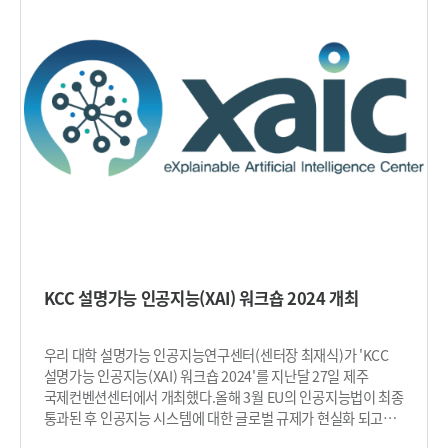
알고리즘 △XAI 알고리즘의 평가기법 △거대 언어모델(LLM),
실제로 그 개념을 인식하는 기능을 수행하고 있음을 직접적으로
이미지 생성모델, 시계열 데이터에 대한 설명성 △ XAI
입증한 것이다. 이번 연구는 복잡한 딥러닝 모델 내부에서 개념이
Framework, 의료 도메인 적용 사례를 주제로 발표했다.
형성되는 실제 구조를 세밀한 회로 단위로 드러낸 최초의 연구로
튜토리얼 마지막날에는 독일 Fraunhofer HHI(Heinrich Hertz
평가된다. 이를 통해 AI 판단 근거의 투명성 강화, 오분류 원인
Institute) 소속 연구원들이 개념 기반 설명(Concept-based
분석, 편향(Bias) 검출, 모델 디버깅 및 구조 개선, 안전성·책임성
Explanations)을 주제로 최신 연구 결과를 공유했다. 또한
향상 등 설명가능성(XAI) 전반에서 실질적인 응용 가능성을
이강혜 변호사(법무법인(유) 태평양)가 AI의 신뢰성과 안전성을
제시한 것이다. 연구팀은 “AI가 내부에서 만드는 개념 구조를
확보하기 위한 국내외 AI규제 동향에 대해 초청강연을 했다.
사람이 이해할 수 있는 방식으로 보여주는 기술”이라며 “이번
행사를 주관한 최재식 교수는 “최근 국내외에서 AI규제와
연구는 AI가 ‘어떻게 생각하는지’를 과학적으로 연구할 수 있는
입법화가 본격화되면서, AI시스템의 신뢰성, 안전성, 설명성 등이
출발점”이라고 밝혔다. 최재식 교수는 “복잡한 모델을 단순화해
필수적으로 요구되는 상황에서 학계와 산업계에 관련 기술 교육
설명하던 기존 방식과 달리, 모델 내부를 세부 회로 단위로
프로그램을 폭넓게 제공하고자 했다”고 말했다. 특히 이번 행사는
정밀하게 해석한 최초의 접근”이라며 “AI가 학습한 개념을
KAIST 김재철 AI대학원 성남연구센터와 공동으로 주최해 성남시
자동으로 추적·시각화할 수 있음을 입증했다”고 말했다. KAIST
소재 유관 기업들의 적극적인 참여를 이끌어냈다. 튜토리얼의
김재철AI대학원 권다희 박사과정과 이세현 박사과정이 공동 제1
KCC 설명가능 인공지능(XAI) 워크숍 2024 개최
발표자료와 녹화영상은 행사 홈페이지에서 제공된다.
저자로 참여한 이번 연구는 국제 학술대회 `국제 컴퓨터 비전
(https://xai.kaist.ac.kr/Tutorial/2024/) KAIST 설명가능
학술대회 (International Conference on Computer Vision,
인공지능연구센터는 AI 모델의 내부 구조를 해석하고, 모델의
ICCV)’에서 10월 21일 발표되었다. ※ 논문명 : Granular
우리 대학 설명가능 인공지능연구센터(센터장 최재식)가 'KCC
의사결정 과정을 설명할 수 있는 알고리즘을 연구하며, 이를 의료,
Concept Circuits: Toward a Fine-Grained Circuit
설명가능 인공지능(XAI) 워크숍 2024'를 지난달 27일 제주
금융, 제조 등 다양한 실제 도메인에 적용하는 산학 공동연구를
Discovery for Concept Representations ※ 논문링크:
국제컨벤션센터에서 개최했다.올해 3월 EU의 인공지능법이 최종
활발히 수행하고 있다. 본 연구센터는 사람중심인공지능
https://openaccess.thecvf.com/content/ICCV2025/pape
통과된 후 인공지능 시스템에 대한 글로벌 규제가 현실화 되고
핵심원천기술개발사업의 일환으로 과학기술정보통신부와
rs/Kwon_Granular_Concept_Circuits_Toward_a_Fine-
인공지능 모델의 투명성 향상과 규제 준수를 지원할 수 있는