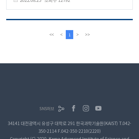
담보하기 위해서 반드시 함께 제공되어야 하는 것이 설명가능
설명가능 인공지능이란 사람이 이해할 수 있고 신뢰할 수 있는
인공지능 기술이라고 볼 수 있다. KAIST 설명가능
설명을 제공할 수 있는 인공지능 기법이다. 기존의 수학적
인공지능연구센터 (http://xai.kaist.ac.kr)는 사람중심인공지능
알고리즘으로 학습되는 인공지능은 학습예제에 편향되어 신뢰할
핵심원천기술개발(R&D)사업의 일환으로 과학기술정보통신부와
수 없거나, 수천억개의 매개변수를 사람이 이해할 수 없다는
정보통신기획평가원(IITP)의 후원으로 설립된 연구조직으로서
문제점을 해결하기 위해, 왜 인공지능이 특정 결과를 추론했는지
이
다
1
<<
<
>
>>
현재 KAIST 김재철AI대학원 성남연구센터에 자리잡고 있다.
판단근거를 설명할 수 있도록 개발되었다. 설명가능한
전
음
튜토리얼 자료와 동영상은 KAIST 설명가능 인공지능연구센터
인공지능은 어떤 이유에 의해서 인공지능의 의사결정에 큰
페
페
홈페이지에서 제공될 예정이다. (관련 문의: 김나리 교수
영향을 주었는지 설명할 수 있다는 점에서 기존의 인공지능보다
이
이
(nari.kim@kaist.ac.kr))​
정확성, 공정성, 신뢰성을 보장할 수 있다는 특징을 가진다.
지
지
공동연구팀은 다중 규모 및 다중물체의 특징 추출 구조인
피라미드형 신경망 구조에서 추론 결과에 영향을 주는 인공지능
내부의 신경층별 활성화되는 정도를 복합적으로 해석할 수 있는
인공지능 모델과 이를 가속처리 특화된 채널 방향 합성곱 연산 및
정확도를 유지하는 EPU칩을 구현했다. 다중 규모 및 다중물체
특징 추출에 특화된 피라미드형 인공지능 모델에서 설명 시각화
구현을 위해서는 추론 과정의 역방향으로 모든 합성곱 층별
SNS허브
활성화 맵에서 모델 파라미터의 변화도를 추출할 수 있는 구조가
요구된다. 그러나 역전파 계산 과정은 기존의 추론처리 가속을
34141 대전광역시 유성구 대학로 291 한국과학기술원(KAIST)
T.042-
위한 인공지능 칩 설계와 달리 이전 파라미터 및 상태를 기억해야
하며 이는 한정된 온 칩 메모리 크기 및 인공지능 모델 전체를
350-2114
F.042-350-2210(2220)
특정한 용도에 맞게 주문 제작(ASIC; Application Specific
Copyright (C) 2020, Korea Advanced Institute of Science and