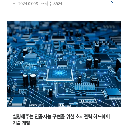
정보통신기획평가원(IITP)의 지원을 받아 설립되었으며, 현재
Grained_Circuit_Discovery_for_Concept_ICCV_2025_pa
2024.07.08
조회수
8584
설명가능 인공지능(eXplainable Artificial Intelligence, 약칭
per.pdf 한편 이번 연구는 과학기술정보통신부와
XAI) 기술에 대한 관심이 높아지고 있다. 이와 같은 시대적 흐름에
정보통신기획평가원(IITP)이 지원하는
대응하기 위해 개최된 이번 워크숍에는 관련 분야에서 활발히
사람중심핵심원천기술개발사업의 일환으로 '플러그앤플레이
연구 중인 국내 연구기관과 기업 관계자들이 교류하며 최신 연구
방식으로 설명가능성을 제공하는 인공지능 기술 개발 및
동향을 공유했다.서홍석 교수(고려대)와 박천음 교수(한밭대)
인공지능 시스템에 대한 설명 제공 검증' 과제, AI 연구거점
는 각각 '멀티모달 대화형 인공지능 관련 연구 동향'과
프로젝트 및 한국과학기술원 인공지능 대학원 프로그램과제의
'Multimodal Counterfactual reasoning을 이용한 자연어
지원을 받고 방위사업청과 국방과학연구소의 지원으로
해석 연구 동향'을 주제로 최근 활발한 연구가 진행 중인 멀티모달
한국과학기술원 미래 국방 인공지능 특화연구센터에서 수행됐다.​
인공지능 모델 연구 및 해석 동향을 강연했다.또한, 오순영
공동의장((사)과실연 미래포럼)은 '금융 및 은행에서의 설명가능
인공지능'을 주제로 금융 및 의료 분야에 설명가능 인공지능이
활용된 사례를 발표하고 김진우 대표(㈜HAII)의 '디지털
헬스에서의 설명가능 인공지능의 역할: 리피치* 사례를 중심으로'
강연이 진행됐다. *리피치(Repeech): 마비말장애 디지털
치료기기 이와 함께, 설명가능 인공지능 분야의 국제 표준화 그룹
리더인 이재호 교수(서울시립대)가 '프론티어 인공지능 신뢰성
기술과 정책'에 대해 발표했다. 이번 워크숍에서는 총 38편의
최신 연구논문이 발표됐다. 기존 설명가능 인공지능 알고리즘의
성능을 개선한 새로운 알고리즘, 대형언어모델(Large
설명해주는 인공지능 구현을 위한 초저전력 하드웨어
Language Model, 약칭 LLM) 등 생성형 AI모델에 대한 해석성
기술 개발
및 신뢰성 제공 기법, 도메인별 XAI 적용 사례에 대한 연구 내용이