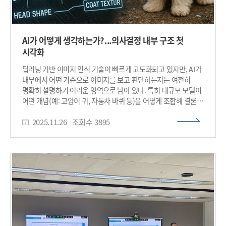
AI가 어떻게 생각하는가?...의사결정 내부 구조 첫
시각화
딥러닝 기반 이미지 인식 기술이 빠르게 고도화되고 있지만, AI가
내부에서 어떤 기준으로 이미지를 보고 판단하는지는 여전히
명확히 설명하기 어려운 영역으로 남아 있다. 특히 대규모 모델이
어떤 개념(예: 고양이 귀, 자동차 바퀴 등)을 어떻게 조합해 결론을
내리는지 분석하는 기술은 오랫동안 해결해야 할 과제로 제기돼
2025.11.26
조회수
3895
왔다. 우리 대학은 김재철AI대학원 최재식 교수 연구팀이 AI가
어떤 근거로 판단하는지를 인간이 이해할 수 있도록
보여주는‘설명가능성(XAI, Explainable AI)’분야에서, 모델
내부의 개념 형성 과정을 회로(circuit) 단위로 시각화하는 새로운
XAI 기술을 개발했다고 26일 밝혔다. 이번 연구는 ‘AI가 어떻게
생각하는지’를 구조적으로 들여다볼 수 있도록 한 중요한
진전으로 평가된다. 딥러닝 모델 내부에는 인간의 뇌처럼 ‘뉴런
(Neuron)’이라는 기본 계산 단위가 존재한다. 뉴런은 이미지 속
작은 특징—예를 들어 귀 모양, 특정 색, 윤곽선 등—을 감지하는
기능을 갖고 있으며, 값(신호)을 계산해 다음 단계로 전달한다.