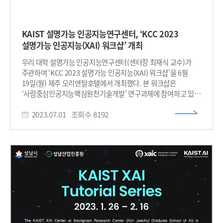
처리를 요구하기 때문에, 이를 보다 효율적으로 동작할 수 있는
하드웨어 개발이 필요한 상황이다. 김경민 교수 연구팀은 교란
(Perturbation) 기반 XAI 시스템을 서로 다른 멤리스터 소자를
KAIST 설명가능 인공지능연구센터, ‘KCC 2023
이용해 하드웨어로 구현하는데 성공하였다. 세 가지 멤리스터
설명가능 인공지능(XAI) 워크샵’ 개최
소자는 각각 휘발성 저항변화 특성, 아날로그 비휘발성 저항변화
특성, 아날로그 휘발성 저항변화 특성을 가지며 <그림 2>, 각
우리 대학 설명가능 인공지능연구센터(센터장 최재식 교수)가
소자는 교란 기반 XAI 시스템의 필수적인 기능인 입력 데이터
주관하여 ‘KCC 2023 설명가능 인공지능(XAI) 워크샵’을 6월
교란, 벡터곱 연산, 그리고 신호 통합 기능을 수행한다. 연구팀은
19일(월) 제주 오리엔탈호텔에서 개최했다. 본 워크샵은
개발된 XAI 하드웨어를 평가하기 위해, 흑백 패턴을 인식하는
‘사람중심인공지능핵심원천기술개발’ 연구과제에 참여하고 있는
신경망을 설계하였다. 여기에 개발한 XAI 하드웨어 시스템으로
여러 대학 및 연구기관 연구진들의 기술교류 행사로, 설명가능
설계한 신경망이 흑백 패턴을 인식하는 근거를 설명하였다. <
2023.07.01
조회수
8192
인공지능(eXplainable Artificial Intelligence, 이하 XAI) 연구
그림3> 그 결과 기존 CMOS 기술 기반 시스템 대비 에너지
동향 및 참여기관별 연구 성과를 공유하고 연구진 간 교류를
소비를 24배 감소하여 AI 판단의 이유를 제공하는 것을
확대하고자 하는 목적으로 개최되었다. XAI 기술은 인공지능
확인하였다. <그림4> KAIST 김경민 교수는 “AI 기술이
모델의 예측 및 생성 결과에 대한 근거를 인간이 이해할 수 있는
일상화되면서 AI 동작의 투명성 및 해석가능성이 중요해지고
방식으로 설명하는 기술로서 최근 EU를 중심으로 AI 규제의
있는데, 이번 연구는 다양한 종류의 멤리스터 소자를 이용해 AI
움직임이 구체화되는 상황에서 투명하고 신뢰할 수 있는
판단에 대한 근거를 제공하는 XAI 하드웨어 시스템을 구현할 수
AI기술을 구현할 수 있는 기술로 주목 받고 있다.
있었다는 점에 큰 의의가 있다”며 “이 연구는 AI 의사 결정에
정보통신기획평가원 이현규 PM의 환영사와 한국정보과학회
도달하는 과정을 이해하기 쉽게 설명을 제공함으로써 AI
이원준 회장의 축사로 시작된 행사는 국내 인공지능 분야 석학 및
시스템의 신뢰성 향상에 기여할 수 있어, 향후 의료, 금융, 법률 등
산업계 전문가의 초청강연과 총37편의 논문 발표로 진행되어
민감한 정보를 다루는 AI 기반 서비스에 적용될 수 있을 것으로
관련분야 연구진의 기술교류의 장을 제공했다. 초청강연에서는