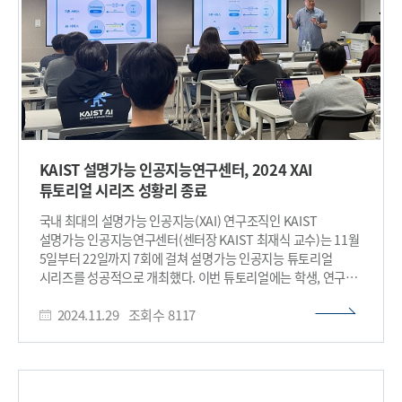
반면 ‘회로(circuit)’는 이러한 뉴런 여러 개가 서로 연결되어
하나의 의미(개념)를 함께 인식하는 구조를 말한다. 예를 들어
‘고양이 귀’라는 개념을 인식하기 위해서는 귀의 윤곽을 감지하는
뉴런, 삼각형 형태를 감지하는 뉴런, 털 색 패턴을 감지하는 뉴런
등 여러 뉴런이 순차적으로 작동해야 하며, 이들이 하나의 기능
단위(회로)를 이룬다. 지금까지의 설명 기술은 “특정 뉴런이 특정
개념을 본다”는 단일 뉴런 중심의 접근이 많았다. 그러나 실제
딥러닝 모델은 여러 뉴런이 협력하는 회로 구조로 개념을
형성하며, KAIST 연구팀은 이 점에 착안해 AI의 개념 표현 단위를
KAIST 설명가능 인공지능연구센터, 2024 XAI
'뉴런 → 회로'로 확장해 해석하는 기술을 제시했다. 연구팀이
튜토리얼 시리즈 성황리 종료
개발한 ‘세분화된 개념회로(Granular Concept Circuits,
GCC)’ 기술은 이미지 분류 모델이 내부에서 개념을 형성하는
국내 최대의 설명가능 인공지능(XAI) 연구조직인 KAIST
과정을 회로 단위로 분석하고 시각화하는 새로운 방식이다.
설명가능 인공지능연구센터(센터장 KAIST 최재식 교수)는 11월
GCC는 뉴런 민감도(Neuron Sensitivity), 의미 흐름 점수
5일부터 22일까지 7회에 걸쳐 설명가능 인공지능 튜토리얼
(Semantic Flow)를 계산해 회로를 자동적으로 추적한다. 뉴런
시리즈를 성공적으로 개최했다. 이번 튜토리얼에는 학생, 연구자,
민감도는 특정 뉴런이 어떤 특징에 얼마나 민감하게 반응하는지,
기업 실무자 등 누적인원 총 530여 명이 참여하여 설명가능
의미 흐름 점수는 그 특징이 다음 개념으로 얼마나 강하게
2024.11.29
조회수
8117
인공지능 기술에 대한 높은 관심과 수요를 보여주었다. 행사는
전달되는지를 보여주는 지표로, 이를 통해 색·질감 같은 기본
XAI의 주요 알고리즘부터 최신 연구 주제까지, 총 16개 세션
특징이 어떻게 상위 개념으로 조립되는지 단계적으로 시각화할
발표로 진행되었다. 개회 강연으로 ‘설명가능 인공지능 최신 연구
수 있다. 연구팀은 특정 회로를 잠시 비활성화(ablation)하는
동향’에 대해 최재식 교수가 발표하였고, 이어서 KAIST 설명가능
실험을 수행했다. 그 결과, 회로가 담당하던 개념이 사라지면서
인공지능연구센터 소속 석·박사 과정 연구원들이 △주요 XAI
AI의 예측이 실제로 달라지는 현상이 나타났다. 즉, 해당 회로가