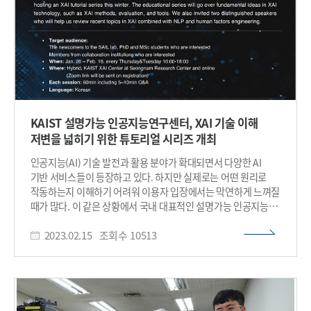
기대된다”고 밝혔다. 이번 연구는 KAIST 신소재공학과 송한찬
▲설명가능 인공지능 연구동향(KAIST/INEEJI 최재식 교수)
박사과정, 박우준 박사과정 학생이 공동 제1 저자로 참여했으며,
▲Explaining Visual Biases as Words via Vision-Language
국제 학술지 ‘어드밴스드 머티리얼즈(Advanced Materials, IF:
Foundation Models(KAIST 신진우 교수) ▲리걸테크 규제 및
29.4)’에 03월 20일 字 온라인 게재됐으며, 한국연구재단
표준화 동향(법무법인 디라이트 조원희 대표) ▲질의 기반
중견연구사업, 차세대지능형반도체기술개발사업,
의미그래프와 적응형 메타학습을 이용한 생성형 요약 시스템
PIM인공지능반도체핵심기술개발사업, 나노종합기술원 및
(성균관대 고영중 교수) ▲법, 정책 이슈를 포함해서,
KAIST 도약연구사업의 지원을 받아 수행됐다. (논문명:
설명요구권의 구체화 과정에서의 알고리즘 공개와 영업비밀 관계
Memristive Explainable Artificial Intelligence Hardware,
(경희대 김윤명 교수) ▲화학공장의 연속생산공정에서 공정
논문링크: https://doi.org/10.1002/adma.202400977)​
KAIST 설명가능 인공지능연구센터, XAI 기술 이해
Trouble 원인 분석을 위한 XAI 적용 사례 공유(SK디스커버리
저변을 넓히기 위한 튜토리얼 시리즈 개최
신해빈 매니저) ▲다중 클래스 딥러닝의 의사결정에 대한 시각적
이유 설명(경북대 남우정 교수)이 소개되었다. 논문발표에서는
인공지능(AI) 기술 발전과 활용 분야가 확대되면서 다양한 AI
연구진들의 XAI 분야 연구 성과 발표가 이어졌다. 특히, ▲투자자
기반 서비스들이 등장하고 있다. 하지만 실제로는 어떤 원리로
심리와 설명가능 인공지능 기법을 적용한 비선형 자산 변동성
작동하는지 이해하기 어려워 이용자 입장에서는 막연하게 느껴질
예측 모델 개선(이승주(서울대), 박진성(서울대), 이재욱
때가 많다. 이 같은 상황에서 국내 대표적인 설명가능 인공지능
(서울대)) ▲로컬 그라디언트 정렬을 통한 강건한 해석 가능성
연구그룹인 KAIST 설명가능 인공지능연구센터 (센터장 최재식
(정석현(서울대), 주성환(성균관대), 허주연(Univ. of
2023.02.15
조회수
10513
교수) 연구진이 지난 1월 26일부터 2월 16일까지 7회에 걸쳐
Cambridge), 아드리안 윌러(Univ. of Cambridge/The Alan
‘설명가능 인공지능 (XAI, Explainable Artificial Intelligence)’
Turing Institute), 문태섭(서울대))이 우수논문상을
알고리즘, 평가기법, 툴 등 XAI 분야의 주요 기술을 총망라하여
수상했으며, XAI 알고리즘 분야 연구와 의료, 법률, 금융 등 실제
소개하는 튜토리얼 시리즈를 개최했다. 이 행사에는 관련 분야
도메인에 XAI를 적용한 최신사례 발표가 이어져 참석자들의
연구자뿐만 아니라 AI 기술기반 제품을 개발 중인 기업(성남시
관심이 높았다. 이번 행사로, AI 연구자뿐만 아니라 의료, 법률,
소재) 관계자 약 130여명이 신청하여 XAI에 대해 높아진 관심을