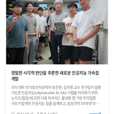
금융 등 다양한 산업분야 관련자들이 XAI 기술의 필요성에 대한
알 수 있었다. 센터장 최재식 교수는 “AI기술을 활용하는
공감대를 확인했으며, 이에 따라 향후 국내 XAI 기술의 저변을
산업에서 필수로 자리잡게 될 XAI 분야 기반 기술에 대한 교육
확대하고, 산학협력을 통해 연구개발의 방향성을 구체화시켜
프로그램을 제공하여 유관 연구기관 및 기업들이 성과를 높이는
나갈 수 있을 것으로 기대된다. ​
데에 기여하고자 한다”고 행사 취지를 밝혔다. 이번 KAIST XAI
튜토리얼 시리즈엔 KAIST 설명가능 인공지능연구센터 소속
석박사과정 연구원 총 11명과 센터장 최재식 교수, 그리고 초청
연사로서 박우진 교수(서울대 산업공학과), 서민준 교수(KAIST
김재철AI대학원) 등 국내외 전문가들이 강연을 담당해 △다양한
XAI 알고리즘 △XAI 알고리즘의 평가기법과 툴 △사용자 중심
XAI 인터페이스 △대규모 언어모델 기반 추론 기술로 최근 주목을
받고 있는 Chain of Thoughts 등을 주제로 발표했다.
‘설명가능 인공지능’이란 기계학습 및 딥러닝 모델이 내놓은
결과에 대해 왜 그런 결과가 나온 것인지를 사람이 이해할 수 있는
정밀한 시각적 판단을 추론한 새로운 인공지능 가속칩
방식으로 설명해주는 기술이다. 예를 들어, 자율주행차가 주행 중
개발
장애물을 발견하여 급정거를 했을 때 왜 그런 판단을 했는지
사람에게 설명할 수 있어야 한다. 그래야 사고 위험을 줄일 수
우리 대학 전기및전자공학부 윤찬현, 김주영 교수 연구팀이 설명
있고 오작동 시 책임 소재도 가릴 수 있다. 최근 딥러닝
가능한 인공지능(eXplainable AI, XAI) 기법을 처리하기 위한
알고리즘의 성능이 향상되고 있지만 아직까지는 사용자들이 내부
노이즈(잡음)에 강한 다중 피라미드 활성화 맵 기반 주의집중
로직에 대해 이해할 수 있는 설명을 제공하는 기술까지 적용된
구조가 탑재된 인공지능 칩을 설계하고, 삼성전자 DS부문의
사례는 많지 않다. 앞으로 다양한 산업분야에서 인공지능 기술을
지원으로 설명가능 뉴로프로세싱 유닛(이하 EPU, Explainable
도입함에 따라 적용된 AI기술에 대한 신뢰성과 투명성을
2022.08.25
조회수
12792
neuro-Processing Unit)을 개발했다고 24일 밝혔다.