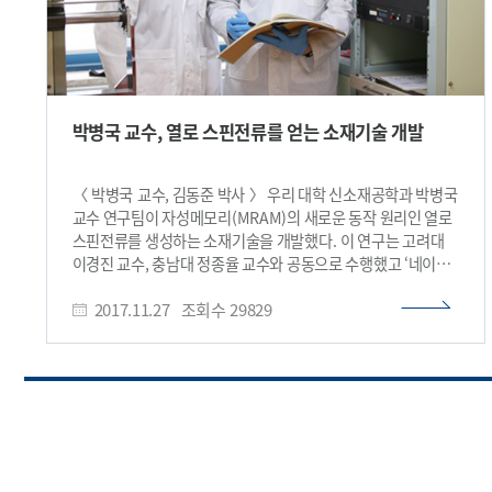
박병국 교수, 열로 스핀전류를 얻는 소재기술 개발
〈 박병국 교수, 김동준 박사 〉 우리 대학 신소재공학과 박병국
교수 연구팀이 자성메모리(MRAM)의 새로운 동작 원리인 열로
스핀전류를 생성하는 소재기술을 개발했다. 이 연구는 고려대
이경진 교수, 충남대 정종율 교수와 공동으로 수행했고 ‘네이쳐
커뮤니케이션즈(Nature Communications)’ 11월 9일자에
2017.11.27
조회수
29829
게재됐다. - 논문명: Observation of transverse spin
Nernst magnetoresistance induced by thermal spin
current in ferromagnet/non-magnet bilayers - 저자
정보 : 김동준(제1저자, 한국과학기술원 박사과정), 전철연,
최종국, 이재욱(한국과학기술원), Srivathsava Surabhi,
정종율 교수(충남대학교), 이경진 교수(고려대학교), 박병국
교수(교신저자, 한국과학기술원) 포함 총 8명 자성메모리는
실리콘 기반의 기존 반도체 메모리와 달리 얇은 자성 박막으로