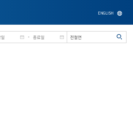
ENGLISH
-