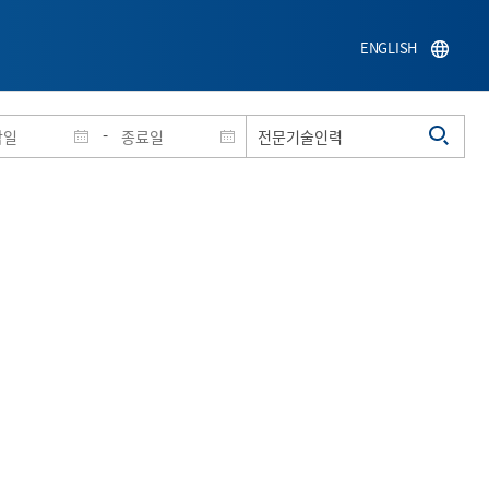
ENGLISH
-