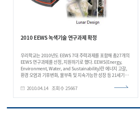
2010 EEWS 녹색기술 연구과제 확정
우리학교는 2010년도 EEWS 7대 주력과제를 포함해 총27개의
EEWS 연구과제를 선정, 지원하기로 했다. EEWS(Energy,
Environment, Water, and Sustainability)란 에너지 고갈,
환경 오염과 기후변화, 물부족 및 지속가능한 성장 등 21세기
인류가 직면하고 있는 문제들을 해결하는 노력으로, 카이스트가
2010.04.14
조회수
25667
2008년부터 EEWS기획단을 구성하여 집중 연구하고 있는
분야를 뜻하며, 국가 녹색성장 및 녹색기술에 대응된다.
EEWS기획단은 2009년 10개 연구분야에서 24개 연구과제를
지원해 특허출원 28건, 특허 등록 6건, SCI급 논문 57편 발표
등의 성과를 거둔 바 있다.올해에는 지난해 과제의 성과와
중요성을 평가하여 7개 과제를 주력과제 (Flagship Project :
▲유연한 리튬전지 ▲안전한 핵연료 재사용 ▲고효율
바이오부탄올 ▲액체연료형 고체산화물 연료전지 ▲한국형