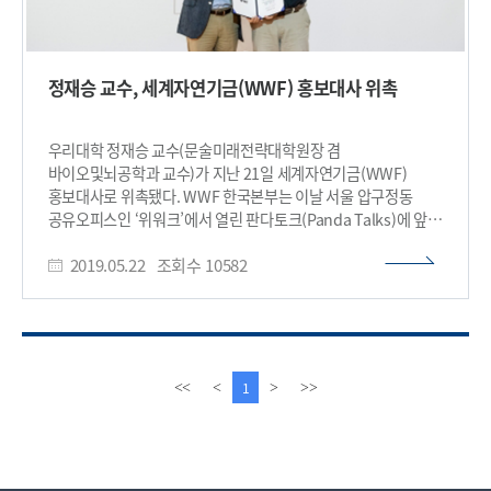
정재승 교수, 세계자연기금(WWF) 홍보대사 위촉
우리대학 정재승 교수(문술미래전략대학원장 겸
바이오및뇌공학과 교수)가 지난 21일 세계자연기금(WWF)
홍보대사로 위촉됐다. WWF 한국본부는 이날 서울 압구정동
공유오피스인 ‘위워크’에서 열린 판다토크(Panda Talks)에 앞서
정 교수를 홍보대사로 선임하는 행사를 열었다. 정 교수는
2019.05.22
조회수
10582
판다토크에서 ‘기후변화에 대처하는 우리들의 뇌’를 주제로
강연했는데 판다토크는 각계 명사들이 자연보전에 대한 메세지를
전달하는 WWF의 정기 강연회다. WWF는 정 교수의 홍보대사
위촉을 통해 한국에서의 자연보전 및 기후변화 대응 활동을
이
다
1
<<
<
>
>>
전
음
페
페
이
이
지
지