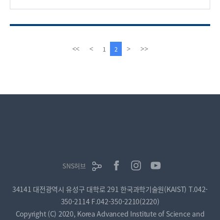
10나노미터 이내로 가까워지면 그 사이에 에너지 전달이 생겨,
각자의 형광스펙트럼이 달라지는 현상인
FRET(형광공명에너지전이) 방식을 이용, 단백질의 상호작용을
분석하는 시스템을 세계 최초로 구현했다고 밝혔다. 또한 金
교수팀은 수용액에서 안정성이 좋고 단백질 결합이 용이한
이
다
1
2
<<
<
>
>>
표면을 지닌 금 나노입자 제조기술도 함께 개발했다.
전
음
10나노미터 이하의 금속나노입자를 이용, 표적물질의 스크리닝,
페
페
세포 이미징, 단백질 상호작용 분석 등에 활용하는 기술이 최근
이
이
생명공학 분야에서 주목받고 있다. 특히 단백질 상호작용을
지
지
고감도, 초고속으로 분석하는 기술은 각종 질병의 진단, 의약품의
개발, 생명현상의 규명 등에 매우 중요하기 때문에 수많은
연구개발이 진행되고 있다. 기존의 연구개발은 주로
단일나노입자를 만들어 여기에 단백질 등의 바이오물질을 붙이는
기술에 집중되어 왔지만, 金 교수팀은 FRET 방식을 이용, 서로
다른 나노입자의 물리적 특성변화를 이용해 단백질 상호작용에
대한 분석이 가능하게 만들었다. 이 기술은 앞으로 질병진단,
SNS허브
의약품 개발, 세포내 단백질 상호작용 규명 등에 활용될 수 있는
기반 기술로, 국내외에 특허출원하였고 관련연구는 미국
34141 대전광역시 유성구 대학로 291 한국과학기술원(KAIST)
T.042-
화학회지(JACS) 인터넷판에 최근(2.19) 발표되었다. 위 사진 :
금 나노입자와 반도체 양자점을 이용한 inhibition
350-2114
F.042-350-2210(2220)
assay(저해물질 분석) 도면 (사진2) 크기에 따라 다른 색상을
Copyright (C) 2020, Korea Advanced Institute of Science and