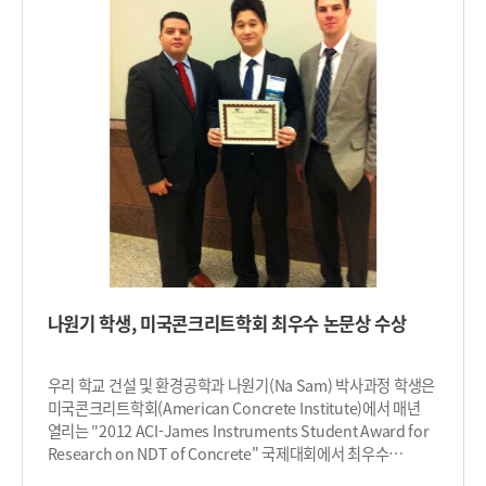
만 번 끊임없이 일어나는 DNA의 손상을 효과적으로
그리고 사진의 비교. (하단) 그림2. 모바일 양자점이 전해질에서
회복시켜주지 못하면 암 등 치명적인 질병이 발생한다. 손상된
염료에 흡수된 빛 에너지를 전달하는 메커니즘(좌측)과 염료 및
DNA가 회복반응에 의해 복구되지 않은 상태에서 자기복제가
양자점의 흡수스펙트럼과 양자효율 (우측): Foster Resonance
일어나면 정상적인 복제를 담당하는 폴리머라제는 손상부위에
Energy Transfer (FRET) (상단), 양자점에서 흡수된
도달하면 DNA 합성을 정지하게 되고 세포의 죽음을 초래 한다.
빛에너지에 의한 산화된 염료의 환원 작용(중단), 2광자 흡수
인체는 이 같은 비상사태를 맞이해 복제담당 폴리머라제를 잠깐
(하단) 그림3. 염료감응 태양전지 샘플 그림4. 연구원 사진​
쉬게 하고 손상된 DNA 부위를 그냥 지나치는 능력이 있는 특수한
복구담당 폴리머라제들을 동원해 손상부위를 통과하고 DNA
합성을 다시 시작한다. 이때 DNA는 많은 오류가 발생돼 심각한
돌연변이를 유발시킨다. 즉, 열악한 상황에 놓인 세포가 복제를
진행하지 못해 죽음을 맞기 보다는 생존을 위해 매우 부정확한
DNA 복제일지라도 선수를 교체하면서까지 복제를 진행하게
된다. 지금까지 학계에서는 Rev1 단백질이 이러한 과정을 조절할
것이라고 추정해 왔지만 그 구조와 기능은 명확하게 밝혀내지
나원기 학생, 미국콘크리트학회 최우수 논문상 수상
못했다. 연구팀은 핵자기공명 분광법(NMR)과 X-ray를 이용해
DNA 복제과정에서 중추적인 역할을 하는 단백질(Polκ과 Rev1,
Rev1과 Rev3/Rev7) 각각의 복합구조를 밝혀냈다. 이를 통해
우리 학교 건설 및 환경공학과 나원기(Na Sam) 박사과정 학생은
▲DNA가 손상 시 돌연변이가 유발되는 메커니즘 ▲DNA
미국콘크리트학회(American Concrete Institute)에서 매년
복제효소간의 상호작용 ▲손상부위를 통과한 합성된 DNA가 더
열리는 "2012 ACI-James Instruments Student Award for
연장되는 메커니즘을 분자수준에서 규명했다. 암의 직접적인
Research on NDT of Concrete" 국제대회에서 최우수
발병 원인이 DNA의 손상인 만큼 이에 대한 메커니즘을 밝혀내고
논문상을 수상했다. 2001년 시작된 이 대회는 MIT, Illinois,