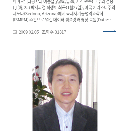
바이오및뇌공학과 예종철(芮鍾喆, 39, 사진 왼쪽) 교수와 정홍
혈관, 지방, 뇌를 CT보다 정확히 보여준다. 방사선을 쓰지 않는다.
분자의 특정 양자 상태에서 일어나는 화학반응의 자세한
(丁鴻, 25) 박사과정 학생이 최근(1월27일), 미국 애리조나주의
국내보유 : 985대, 대당가격 : 20억원 ▣ PET-MR의 임상적
동역학적 움직임을 살펴본 결과, 두 개의 서로 다른 전자적
세도나(Sedona, Arizona)에서 국제자기공명의과학회
유용성 PET-MR은 PET(양전자단층촬영장치)와
양자상태가 중첩될 때 뚜렷한 공명 (resonance)현상이
(ISMRM) 주관으로 열린 데이터 샘플링과 영상 복원(Data
MRI(자기공명영상장치)의 장점만을 합친 퓨전(융합)
발생하며, 이것은 원뿔형 교차점에 의한 것임을 확인하였다.
sampling and Image Reconstruction) 워크샵의 리컨 챌린지
영상기기이다. –PET는 뇌세포의 유전자 및 분자과학적인 변화를
김상규 교수는 “화학반응에서 전자와 핵 사이에 상호작용이 가장
2009.02.05
조회수
31817
(Recon Challenge)에서, 미국과 유럽의 주요 자기공명영상
알 수 있지만, 공간해상도가 떨어진다는 단점이 있다. –반대로
크게 일어나는, 화학반응의 핵심개념인 원뿔형 교차점을 최초로
(MRI: magnetic resonance imaging) 그룹을 제치고 심사위원
MR은 수백 mm 정도로 해상도가 높으나 유전자 및 분자과학적인
관측한 점은 이번 연구의 가장 큰 성과로, 향후 화학반응을 원하는
만장일치로 1위를 차지했다. 이 리컨 챌린지는 기존의 MRI 영상
변화를 볼 수 없다. •PET-MR은 –두 영상기기의 단점을 해결해,
대로 제어하여, 치료 및 제약 등 다각적으로 활용될 수 있는
기법을 이용해서는 영상화하기 어려운 인체 부위를 고해상도로
뇌 세포의 기능 및 분자과학적인 변화를 3차원 고정밀 영상으로
원천적 기초지식 기반을 마련하였다”라고 연구의의를 밝혔다.​
영상화할 수 있는 가를 경쟁하는 프로그램으로 지난 2007년 이후
얻을 수 있다. –6겹으로 이루어진 뇌의 피질을 층마다 분리해
매 2년마다 열리고 있으며, 올해의 경우는 뇌혈관조영 영상에서의
정밀하게 볼 수 있으며(해부학적 고해상도 영상), 뇌의
시공간 분해능과 관절 영상에서의 공간 분해능을 얼마나
미세혈관도 분자수준에서 관찰(생리학적 고민감도 영상)이
향상시키는가 하는 2가지 분야에서 경쟁했다. 미국의 메이오
가능하다. –MRI영상과 PET 영상을 동시에 얻음으로써 같은
클리닉(Mayo Clinic), 스탠포드대 의과대학, 버로우 뇌과학
위치에 있는 조직의 생화학적 변화를 동시에 관찰하여 진단의
연구소 (Barrow Neurological Institute), 위스콘신대
민감도(sensitivity, TP)와 특이도(specificity, TN)를 향상시킬
의과대학 등의 영상의학과 의사들이 심사위원으로 참석해 세계
수 있다.–저해상도 PET 영상이 호흡이나 심장박동과 같이 인체의
주요 MRI 그룹 10여 팀에서 제출한 영상 복원 결과를 비교 분석해
motion artifact에 의해 저해되는 것을 gated MR 영상을
1위를 선발했다. 예종철 교수팀은 기존의 나이키스트 샘플링
이용하여 보정할 수 있다. ▣ 시장규모-2010년 미국의 PET 및
(Nyquist sampling) 의 한계를 극복한 압축 센싱(compressed
PET-CT 시장은 약 5.2조원으로 5년 평균 16.7%성장률을
sensing) 이론을 적용하여 케이티 포커스(k-t FOCUSS) 라는
기록하고 있다. 한국의 PET시장은 2010년 까지 150대에 이르는
알고리듬을 제안하고, 이를 통해 정확한 뇌혈관 조영 영상을
PET기기 도입으로 3400억에 이르는 시장을 형성하고 있다. 또한
기존의 기법보다 획기적으로 향상된 시공간 분해능으로 얻을 수