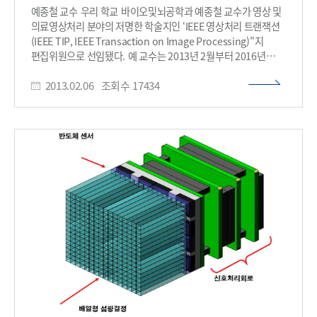
예종철 교수 우리 학교 바이오및뇌공학과 예종철 교수가 영상 및
의료영상처리 분야의 저명한 학술지인 ‘IEEE 영상처리 트랜잭션
(IEEE TIP, IEEE Transaction on Image Processing)"지
편집위원으로 선임됐다. 예 교수는 2013년 2월부터 2016년
1월까지 3년 간 편집위원으로 활동하면서 의료영상 분야의
2013.02.06
조회수
17434
논문심사와 편집방향 설정 등에 참여하게 된다. 예종철 교수는
압축센싱(Compressed sensing)을 이용해 높은 분해능을 갖는
의료영상복원 기술을 개발해 자기공명영상(MRI), 컴퓨터
단층촬영(CT), 양전자방출촬영기(PET), 뇌 영상 등에 적용하는
분야를 개척하는 등 의료영상 분야에서 주목할 만한 연구 성과를
낸 점을 인정받았다. 한편, "IEEE TIP"지는 영상처리, 의료영상,
영상 획득, 영상 압축, 출력 등의 분야에서 세계 최고의 권위를
자랑하는 학술지로 1992년 창간됐다.​