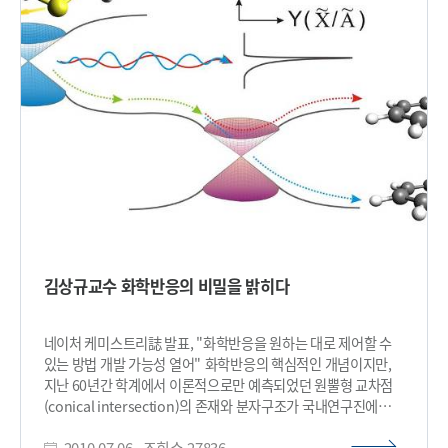
기술의 해외시장 진출도 머지않았다”고 말했다. 한편, 이번
면역작용 및 암발생 기전에 괄목할만한 연구 업적을 이뤘다. 또 김
연구는 지식경제부가 지원하는 산업 원천기술개발사업의
교수는 플라즈몬 공명원리를 이용한 초소형 극자외선 레이저
일환으로 지난 4년간 수행됐다. <용어설명> ● 실리콘 광증배관
광원을 개발하는 등 정밀측정, 특히 초정밀 광계측 분야의 세계적
(SiPM)- Silicon Photo Multiplier의 약자로 소자의
전문가로서 이 분야의 원천기술의 획득과 이의 산업적 실용화에
내부증폭을 이용하는 광다이오드의 한 종류다. 일반적인
탁월한 업적을 이뤘다. 한편 경암교육문화재단은 부산의
광다이오드는 흡수한 광신호를 외부 증폭회로를 통해 증폭시키게
향토기업인 태양그룹 송금조 회장이 평생을 근검절약해 모은 전
되는데 이때 외부 잡음도 함께 증폭되는 문제가 있다. 실리콘
재산 1000억원을 사회에 환원해 만든 순수 공익재단으로
광증배관은 소자의 내부에서 100만배로 신호를 증폭시킬 수 있어
국가발전의 토대가 될 학술진흥, 인재양성, 그리고 보다 나은 삶을
단일 광자까지 측정가능 한 소자이다. ● 진공관식 광증배관
위한 문화창달을 그 목적으로 하고 있다. 재단은 주요 사업으로
(PMT)- 광전효과를 이용하여 빛을 증폭시키는 소자이다. 입사된
2005년 자신의 전공분야에서 이룬 발군의 업적으로 사회의
광자를 전자로 변환시킨 뒤 전기장하에서 가속하여 증폭시키는
공동선에 확고히 기여하고 있는 학자, 예술가들의 업적을
과정을 반복한다. 증폭률이 100만배에 가깝고 그 성능을
평가하고 기리고자 "경암학술상"을 제정해 시상하고 있다. 국내
인정받아 현제까지 가장 많이 사용되고 있는 광소자이다. 하지만
최고권위의 학술상으로 인정받고 있는 경암학술상 시상식은
자기장 하에서 전자의 움직임이 영향을 받아 PET-MR에 사용할
김상규교수 화학반응의 비밀을 밝히다
11월 4일 오후 3시30분 부산 해운대 누리마루 2층 회의실에서
수 없다. ● 양전자방출단층촬영기기(PET)- 환자에 양전자를
열릴 예정이며, 특별공로상을 포함해 각 부문별로 1억 원의 상금
방출하는 동위원소를 주입한 뒤 특정부위에서 양전자가 방출되면
및 상패를 받게 된다.​
180° 방향으로 전자의 소멸에 의한 소멸방사선이 발생된다. 이때
네이처 케미스트리誌 발표, "화학반응을 원하는 대로 제어할 수
환자를 둘러싼 링형태의 검출기에서 두 개의 소멸방사선을
있는 방법 개발 가능성 열어" 화학반응의 핵심적인 개념이지만,
동시에 계측하여 위치를 추정하게 된다. 암은 형성 초기에 다량의
지난 60년간 학계에서 이론적으로만 예측되었던 원뿔형 교차점
포도당을 이용하여 에너지를 사용하므로 동위원소 표지가된
(conical intersection)의 존재와 분자구조가 국내연구진에
포도당을 주입하여 암의 조기 진단이 가능하다. 또한 CT나 MRI와
의해 실험적으로 규명되었다. 우리학교 김상규 교수와 임정식
달리 신진대사 및 분자의 거동을 볼 수 있어 분자영상기기라고도
2010.07.06
조회수
27836
박사가 주도한 이번 연구는 교육과학 기술부(장관 안병만)와