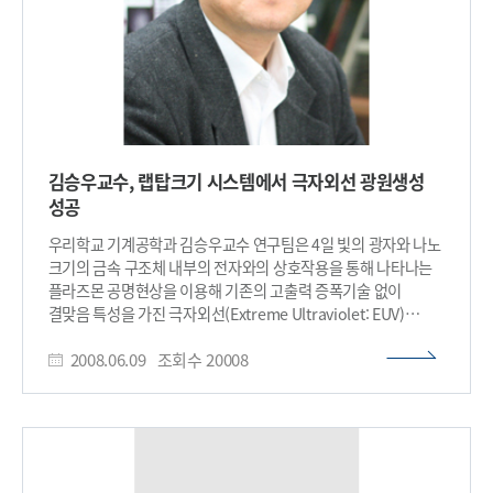
다이오드 고유의 부성 미분 저항 특성(NDR : Negative
Differential Resistance)을 이용하여, 세계적 반도체
제조기업인 인피니언(Infineon)에서 0.12 ㎛ CMOS 공정
기술을 바탕으로 개발한 40 Gb/s 멀티플렉서(소자 수 42개,
전력소모 100 mW)보다 소자 수는 1/2 이하(19개)로 줄이고
전력소모 또한 1/4(22.5 mW)로 줄이면서 40 Gb/s급 이상에서
동작하는 저전력/초고속 멀티플렉서 집적회로를 개발하였다.
이번 연구에서 개발된 양자 소자를 이용한 회로 설계 기술은
김승우교수, 랩탑크기 시스템에서 극자외선 광원생성
멀티플렉서 이외에, 차세대 초고속 통신 시스템 용의 다양한
성공
디지털 및 아날로그 집적 회로 개발에 응용이 가능한 원천
기술이다. 또한 기존의 HBT, HEMT 등 화합물 반도체 소자 기반
우리학교 기계공학과 김승우교수 연구팀은 4일 빛의 광자와 나노
초고속 집적회로의 공정설비를 그대로 이용할 수 있기 때문에
크기의 금속 구조체 내부의 전자와의 상호작용을 통해 나타나는
대량생산이 가능하여 향후 차세대 나노/양자 소자 시장을 선도할
플라즈몬 공명현상을 이용해 기존의 고출력 증폭기술 없이
수 있는 기술로 기대된다. 이번 연구결과는 5월 26일 프랑스
결맞음 특성을 가진 극자외선(Extreme Ultraviolet: EUV)
파리에서 열린 IEEE IPRM 국제학술대회에 발표되었으며 오는
광원을 랩톱컴퓨터 크기의 장치로 만들어내는 획기적인 기술을
8월 18일, 미국 알링턴에서 열리는 세계적 나노기술 학회인
2008.06.09
조회수
20008
개발했다. Nature지에 발표된 이 기술은 매우 작은 크기의 금속
“IEEE 나노테크놀로지(IEEE International Conference on
나노 구조물과 낮은 출력의 소형 극초단 레이저 광원만으로 구현
Nanotechnology)” 학회에서 발표될 예정이다. 이밖에 8월
가능하기 때문에 획기적으로 작은 공간에 랩탑 크기의 장치
27일(수) “NANO KOREA 2008”에서도 초청 발표될 예정이다. ​
구현을 입증하였으며 이는 향후 EUV광원의 다양한 응용을 위한
초석을 놓은 학술적 공헌으로 인정 받았다. 극자외선 영역의
결맞음 특성을 갖는 광원을 얻기 위해서는, 전자를 고에너지로