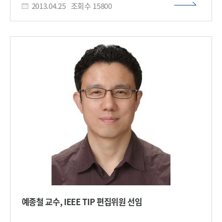
응용하면 개인별로 암의 원인을 제거할 수 있어 부작용 없는
2013.04.25
조회수
15800
Georgia Tech 등 미국 유명 대학에서 수상해 왔으며 미국 이외의
맞춤형 항암제를 개발할 수 있을 것으로 전망된다. 최병석 교수는
대학으로는 최초로 수상했다. 나원기 학생은 콘크리트 구조물에
이번 연구에 대해 “판코니 빈혈 환자들에게 암이 많이 발생되는
적용이 어려운 임피던스 기법에 공명주파수영역을 심어주는
문제를 조사해보니 DNA복제 시 회복 기능이 고장 나 있더라”며
기술을 개발해, 손상감지에 대한 민감도를 최대 700% 증폭시켜
“손상된 DNA의 회복과 복제 과정에 대한 메커니즘 규명을 통해
콘크리트에도 손상감지가 쉽게 이루어질 수 있도록 했다.
암을 예방하고 치료하는데 크게 기여할 것”이라고 말했다. 이번
임피던스 기법은 다른 비파괴검사 기법들에 비해 작은 크기의
연구는 KAIST 화학과 최병석 교수와 류디난 박사의 주도로
센서(15mm x 15mm x 0.5mm) 하나로써 구조물 모니터링이
수행됐고, KAIST 화학과 이지오 교수, 고준상 박사, 임경은
가능하고, 접근성이 매우 우수해 건축·토목공학분야에서 많은
박사과정, 기초과학지원연구원 류경석 박사와 황정미 박사가
관심을 받고 있다. ACI는 1904년에 설립되어 전 세계
참여했다. 그림1. Polκ/Rev1/Rev7/Rev3 단백질 복합체 구조
21개국에서 사용하는 콘크리트 구조설계 기준을 제정하며, 세계
그림2. Rev1, Polκ와 Rev7와 Rev3를 상호형질 주입된 세포의
108개국에서 2만 명 이상의 교수와 연구원이 회원으로 있는 건축
공초점 현미경 영상 그림3. 논문표지​
·토목공학분야 최고 국제적 권위를 인정받고 있는 학회다.
나원기 학생은 현재 건설 및 환경공학과 이행기 교수의 지도 아래
박사과정 중이며, 연구내용은 지난 14일과 15일 미국,
미네소타에서 열린 ACI Spring Convention에서 발표했다.
상장 및 부상으로 $1,500을 받았으며 ACI에서 출판하는
‘콘크리트 인터내셔널(Concrete International)’지에 게재될
예정이다.​
예종철 교수, IEEE TIP 편집위원 선임