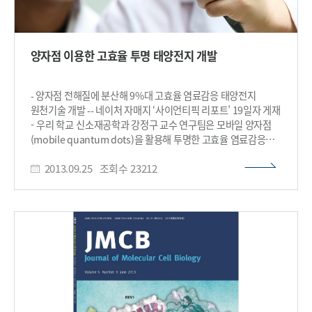
양자점 이용한 고효율 투명 태양전지 개발
- 양자점 전해질에 분산해 9%대 고효율 염료감응 태양전지
원천기술 개발 -- 네이처 자매지 ‘사이언티픽 리포트’ 19일자 게재
- 우리 학교 신소재공학과 강정구 교수 연구팀은 모바일 양자점
(mobile quantum dots)을 활용해 투명한 고효율 염료감응
태양전지 원천기술을 개발하는데 성공했다. 연구 결과는 세계적
2013.09.25
조회수
23212
학술지인 네이처(Nature)에서 발간하는 사이언티픽 리포트
(Scientific Reports) 19일자 온라인판에 게재됐다. 현재 양산
가능한 염료감응 태양전지는 효율이 약 14% 정도로 낮아
가시광선 및 적외선 영역의 빛 흡수를 높이기 위해 염료, 빛
산란층, 플라즈몬 구조 등을 적용해 왔다. 그러나 이러한 구조들로
인해 태양전지가 두꺼워져 고효율의 투명 태양전지 구현에
한계가 있었다. 연구팀은 빛 흡수를 높이기 위해 염료감응
태양전지의 전해질에 양자점을 분산시켜 빛 산란층과 플라스몬
구조 없이도 9%대의 고효율을 달성했다. 아직은 현재 양산
가능한 태양전지보다 효율이 낮고, 상용화에는 많은 시간이