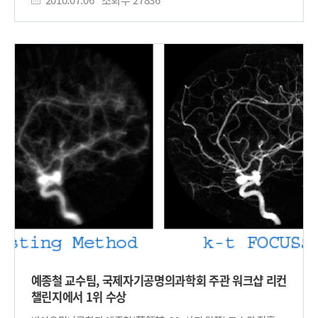
불린다. ● 감마선 - 방사선의 일종으로 에너지가 높아 투과율이
한국연구재단(이사장 박찬모)이 추진하는 중견 연구자지원사업
가장 높다. PET에서 사용되는 동위원소에서는 전자의 소멸에
(도약연구)과 우수연구센터(SRC)사업의 지원을 받아
의해 511keV의 감마선 쌍이 180도 방향으로 방출된다. ●
수행되었고, 연구결과는 화학분야 세계 최고 권위의 과학
에너지 분해능 - 방사선 측정기에서 서로 다른 에너지의 방사선을
전문지인 ‘네이처 케미스트리(Nature Chemistry)’지 온라인
구별할 수 있는 능력. 에너지 분해능이 높아야 잡음 및 외부
속보(7월 4일자)에 주요 논문으로 게재되었다. 김상규 교수
방사선으로부터 표적물질이 구분 가능하다. ● 시간 분해능 -
연구팀은 지금까지 이론적으로만 존재했던 원뿔형 교차점을
방사선 측정기에서 측정된 서로 다른 신호의 반응 시간을 구별 할
실험적으로 구체화하고, 화학반응의 핵심이론을 검증했으며,
수 있는 능력. 시간 분해능이 높아야 180도 방출된 소멸방사선의
화학 반응을 제어하는 새로운 방법론 구축에 성공하였다. 원뿔형
동시계수가 가능하다. <보충자료> ▣ 의료영상기기의 특징 및
교차점은 화학반응은 물론이고, 우리 눈의 망막에서 일어나는
현황(2011년 6월 기준) 1) CT - 원리 : 빛 에너지인 X선을 360도
광이성질체화(光異性質體化)* 반응 및 DNA의 강한 자외선 보호
각도에서 촬영해 재구성한다. 2차, 3차원 영상촬영이 가능하다 -
메커니즘 등 화학과 의학 문제를 설명하는데 필수적인 매우
특징 : 조직의 밀도차이를 구별한다. 움직이는 장기(심장, 폐,
중요한 화학적 개념이다. ※ 광이성질체화
내장) 촬영에 적합하다. MRI보다 저렴하며 조영제를 쓰기도 한다.
(photoisomerization) : 분자가 빛을 흡수하여 들뜬상태를
국내보유 : 1743대, 대당가격 : 15억원 2) PET - 원리 : 방사성
거쳐 이성질체화를 일으키는 현상 학계는 눈 깜짝할 사이에
약을 인체에 주사하면 포도당 등과 결합해 양전자가 나온다. 이때
사라지고, 다차원적 위치에너지의 복잡한 구조를 지닌
나오는 감마선 신호를 영상화 한다. - 특징 : 인체 조직의 기능과
‘화학반응의 특이점’에 접근하는 것이 사실상 불가능해, 지금까지
대사 상태를 영상화한다. 한 번 만에 전신을 찍는다. 문제 위치를
원뿔형 교차점의 존재를 실험적으로 규명하기 위해 무수히
정확히 드러내지 않아 최근 CT와 융합해서 많이 사용한다.
시도하였지만 실패하였다. 김상규 교수팀은 서로 다른 두 개의
예종철 교수팀, 국제자기공명의과학회 주관 워크샵 리컨
국내보유 : 155대, 대당가격 : 20억원 3) MRI - 원리 : 체내 물
전자적 양자상태가 화학반응을 하면서 중첩하는 지점에 발생한
챌린지에서 1위 수상
성분의 하나인 수소 원자핵에 자기장을 걸고 핵 진동을 일으켜
원뿔형 교차점을 관측하고, 에너지 위치와 자세한 분자구조를
신호를 분석한다. - 특징 : 수분이 많은 근육, 인대, 물렁뼈, 디스크,
유추해냈다. 김 교수팀은 레이저와 분자선 기술을 사용하여