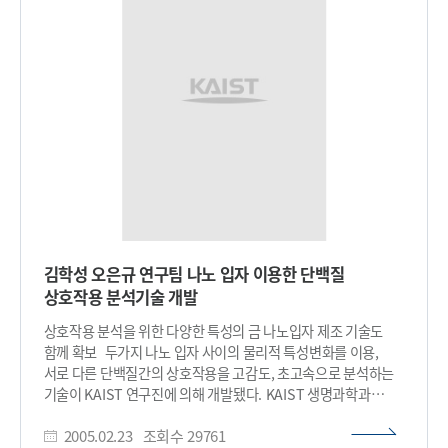
운동하게 할 수 있는 엄청난 규모의 가속기가 필요하였다.
최근에는 초고속 펄스 레이저와 가스상태의 원자 내부의
전자와의 상호작용을 통해 발생하는 고차 조화파를 이용한
새로운 방법이 가능하였으나 고출력 레이저 증폭 기술을 필요로
하기 때문에 비용과 규모 면에서 제약이 많이 따라 왔다. 극자외선
(Extreme Ultraviolet: EUV) 영역의 레이저 광은 의학과
생명공학에 요구되는 현미경 기술, 그리고 나노 과학에 사용되는
리소그라피 기술 등을 포함한 광범위한 분야의 원천 과학기술
김학성 오은규 연구팀 나노 입자 이용한 단백질
상호작용 분석기술 개발
상호작용 분석을 위한 다양한 특성의 금 나노입자 제조 기술도
함께 확보 두가지 나노 입자 사이의 물리적 특성변화를 이용,
서로 다른 단백질간의 상호작용을 고감도, 초고속으로 분석하는
기술이 KAIST 연구진에 의해 개발됐다. KAIST 생명과학과
김학성(金學成, 48, 교수), 오은규(吳恩圭, 34, 박사과정)
2005.02.23
조회수
29761
연구팀은 서로 다른 색상의 형광을 내는 두 개의 나노입자가