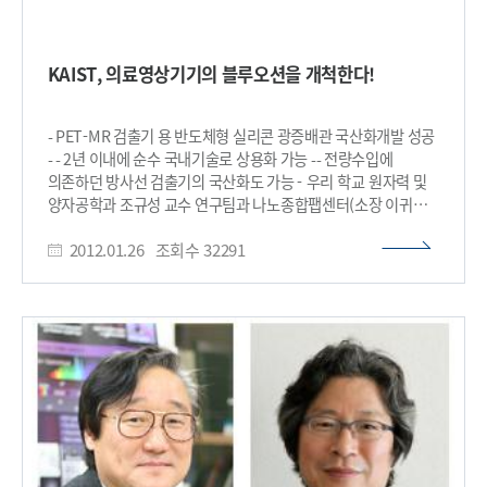
KAIST, 의료영상기기의 블루오션을 개척한다!
- PET-MR 검출기 용 반도체형 실리콘 광증배관 국산화개발 성공
- - 2년 이내에 순수 국내기술로 상용화 가능 -- 전량수입에
의존하던 방사선 검출기의 국산화도 가능 - 우리 학교 원자력 및
양자공학과 조규성 교수 연구팀과 나노종합팹센터(소장 이귀로)
설우석 박사 연구팀이 공동으로 의료영상기기 중 하나인 PET-
2012.01.26
조회수
32291
MR의 핵심소자인 ‘실리콘 광증배관(SiPM)’을 개발하는 데
성공했다. 실리콘 광증배관은 의료영상기기의 방사선 검출기에
들어오는 빛을 증폭하는 부품이다. 현재 국내에서 시판되는 PET-
MR 가격이 약 50억원인데 이 부품은 전체 가격의 10% 이상을
차지할 정도로 매우 고가다. 실리콘 광증배관의 필요성이 최근
들어 크게 대두되고 있지만, 개발이 어려워 전 세계에서 독일,
일본, 미국 등 선진국들만 이 기술을 보유하고 있다. 앞으로 조
교수 연구팀이 개발한 기술이 상용화되면 국내시장 규모가
2010년 3000억원에 달했으나 국산 부품이 전무했던 PET
분야에서 커다란 경제적 파급효과를 낼 것으로 예상된다. PET-
MR은 인체조직의 해부학적 영상과 물질대사의 분석이 가능한