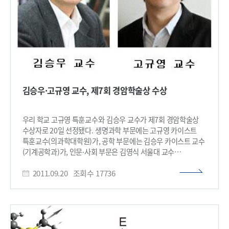
자기공명영상기기(MRI, Magnetic Resonance Imaging)와
인체의 세포활동과 대사상태를 분자 수준까지 분석할 수 있는
양전자방출단층촬영기기(PET, Positron Emission
Tomography)의 장점이 결합된 최첨단 의료영상기기다. 이처럼
PET와 MRI의 장점만 갖춘 꿈의 의료영상기기인 PET-MR의
상용화를 위해 실리콘 광증배관 개발이 필수적이다. 진공관식
광증배관을 이용하는 기존의 PET는 MR장비의 강한 자기장으로
인해 심각한 영상 왜곡이 발생하기 때문이다. 연구팀은 조도가
김승우·고규영 교수, 제7회 경암학술상 수상
낮은 PET 감마선 섬광신호를 측정하는 실리콘 광증배관의
구조를 최적화하고 반응속도를 높여 에너지와 시간분해능을
동시에 향상시켰다. 또 소자 내부증폭을 통해 저조도의 광량을
우리 학교 고규영 특훈교수와 김승우 교수가 제7회 경암학술상
100만배 증폭 시킬 수 있어 단일광자까지 측정 가능하도록
수상자로 20일 선정됐다. 생명과학 부문에는 고규영 카이스트
만들었다. 이와 함께 제작 공정을 단순화해 진공관식 광증배관
특훈교수(의과학대학원)가, 공학 부문에는 김승우 카이스트 교수
대비 1/10 수준의 가격경쟁력을 갖췄으며, 크기는 1/1000
(기계공학과)가, 인문·사회 부문은 김영식 서울대 교수
수준으로 소형화를 실현했다. 조 교수 연구팀이 개발한 실리콘
(동양사학과)와 길희성 서강대 명예교수(종교학과)가 공동
광증배관은 올해 동물실험을 거쳐 앞으로 2년 이내에 우선적으로
2011.09.20
조회수
17736
수상자로 자연과학부문에는 홍병희 서울대 교수(화학과)가 각각
뇌전용 PET-MR에 적용해 상용화할 계획이다. 조규성 교수는
선정됐다. 예술 부문에는 문훈숙 유니버셜발레단 단장이
“실리콘 광증배관의 국산화를 통해 PET와 같은 의료영상기기는
선정됐으며, 올해 특별히 제정된 특별공로상에는 재불
물론 후쿠시마 원전사고 이후 세계적인 수요가 급증하고 있지만
역사학자인 박병선 박사가 선정됐다. 고 교수는
우리나라로서는 전량 수입에 의존하는 방사선 검출기의 국산화도
안지오포이에틴-1이라는 새로운 단백질이 혈관 신생 유도
가능하게 됐다”며 “원전수출의 급물살에 이어 국내 방사선기기
물질이라는 것을 세계 최초로 밝혀 혈관과 림프관의 생성,