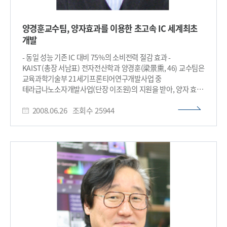
고령화 사회로 진입함에 따라 암, 치매에 대비한 PET-CT 혹은
있었다. 이러한 연구 결과는 MRI의 적용 범위를 더욱 확대하며,
PET-MR 융합기기의 수요가 증가하여 더 큰 규모의 시장형성이
기존의 기법으로는 영상화가 불가능했던 움직이는 현상 등을
예상된다. ▣ SiPM개발의의Siemens사는 실리콘 Avalanche
양경훈교수팀, 양자효과를 이용한 초고속 IC 세계최초
고해상도로 영상화하는 주요 방법으로 사용될 수 있을 것으로
photodiode (APD)를 이용하여 직접 융합하는 방식의 PET-
개발
기대된다. ​
MR을 2010년 후반부에 출시한 바 있다. 하지만 실리콘 APD는
진공관식 증배관에 비해 자기장에 강하지만 증폭도가 낮고
- 동일 성능 기존 IC 대비 75%의 소비전력 절감 효과 -
이득이 불안정한 것이 단점이다. 실리콘 광증배관은 5~6년전
KAIST(총장 서남표) 전자전산학과 양경훈(梁景熏, 46) 교수팀은
아일랜드의 SensL사가 최초로 상용화한 광센서로서 실리콘
교육과학기술부 21세기프론티어연구개발사업 중
APD와 진공관식 광증배관의 장점만을 취할 수 있기 때문에 낮은
테라급나노소자개발사업(단장 이조원)의 지원을 받아, 양자 효과
조도의 광신호를 크게 증폭시킬 수 있는 데 심지어는 단일
소자인 공명 터널 다이오드(RTD : Resonant Tunneling
광자까지 측정 가능하다. 또한 기존 진공관식 광증배관에 비해
2008.06.26
조회수
25944
Diode)를 이용하여, 초고속 통신 시스템의 핵심 부품인 40 Gb/s
소형이고 양산성이 좋아 경제성이 높은 새로운 광 소자로써
급 멀티플렉서 집적회로 개발에 성공했다고 밝혔다. 상온에서
각광을 받아 국내외 연구가 활발히 진행되고 있다. <그림설명>
동작하고 기존 소자와 호환이 가능한 공명 터널 다이오드에 2 ㎛
그림1. 반도체형 광증배관과 섬광체 단결정이 결합된 PET 검출기
급 소자 공정기술을 적용해 자체 개발한 이 집적회로는
개념도 그림2. 연구팀이 개발한 PET-MR용 반도체형 광증배관
세계최초로 양자 효과를 이용한 초고속 멀티플렉서로서 나노
사진 그림3. 마이크로 셀 어레이로 구성된 실리콘 광증배소자
전자소자 기술의 실용화 가능성을 제시한 것으로 평가된다.
그림4. 단일 광증배소자 (우상) 및 4x4 어레이구조의 16채널
CMOS, HBT 및 HEMT 등의 전자소자를 이용한 집적회로는
광증배소자(우하) 그림5. 격자형 섬광결정과 어레이형 실리콘
차세대 40 Gb/s 급 이상 통신 시스템의 핵심부품으로 널리
광증배소자 및 신호처리회로가 결합된 PET 검출기 모듈​
사용되어 왔으나 과도한 전력소모의 문제점으로 인하여
소비전력의 절감이 필수적으로 요구되어 왔다. 연구팀은 디지털
신호를 자체적으로 저장하고 빠른 신호처리가 가능한 공명 터널