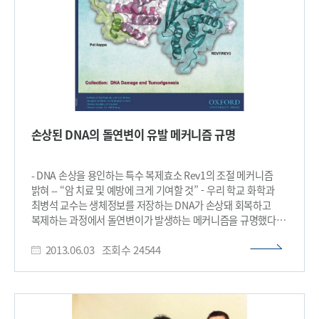
소요될 것으로 예상되지만 근본적으로 두께가 얇고 저렴한
염료감응 태양전지의 장점으로 인해 매우 의미 있는
연구결과라고 연구팀은 전했다. 이와 함께 연구팀은 전해질에
분산돼 있는 양자점이 염료와 함께 빛을 흡수하고 나서 다시 빛을
방출해 TiO2-염료 층과 전해질이 있음에도 불구하고 투명한
태양전지를 구현해내는데 성공했다.연구팀은 또 이번 연구를
통해 △가시광선 영역대에서도 양자점의 흡수와 방출 스펙트럼에
따라 형광공명 에너지 이동과 빛을 흡수한 양자점이 산화된
염료의 환원을 가속화시켜 태양전지 효율이 증가했으며 △빛
손상된 DNA의 돌연변이 유발 메커니즘 규명
분산층과 플라즈몬 구조가 있는 투명하지 않은 셀과의
비교에서도 양자점의 흡수에 의한 효율 증가가 다른 효과보다
크고 투명한 특성을 보였음을 밝혀냈다. 강정구 교수는 이번
- DNA 손상을 용인하는 특수 복제효소 Rev1의 조절 메커니즘
연구에 대해 “염료감응 태양전지의 높은 효율과 투명성을 모두
밝혀 -- “암 치료 및 예방에 크게 기여할 것” - 우리 학교 화학과
확보할 수 있게 됐으며, 투명한 유리창에 태양전지를 설치하는
최병석 교수는 생체정보를 저장하는 DNA가 손상돼 회복하고
것이 최종 목표”라며 “적외선 영역의 빛을 사용해 전기를 만들 수
복제하는 과정에서 돌연변이가 발생하는 메커니즘을 규명했다.
있는 방법을 제시해 염료감응 태양전지의 적용 범위가 더욱
연구결과는 분자세포생물학분야 세계적 학술지 ‘분자세포생물학
확대될 것으로 기대된다”고 말했다. 이번 연구는 KAIST
2013.06.03
조회수
24544
(Journal of Molecular Cell Biology)’ 6월호 표지논문으로
인공광합성센터, 고효율박막태양전지센터, 나노계면센터, WCU,
실렸다. 산업의 급격한 발전으로 현대인들의 유전자는 예전에
글로벌프론티어 사업 등의 지원을 통해 수행됐다. 그림1. 모바일
비해 훨씬 다양하게 위협받고 있다. 오존층의 파괴로 인해
양자점이 포함된 염료감응태양전지의 흡수 스펙트럼,
자외선에 그대로 노출되는 것은 물론 담배연기를 비롯한 수많은
외부양자효율, 전압-전류.(상단) 플라즈몬 구조, 빛반사층과
발암물질의 공격은 우리 몸속의 DNA를 손상시킨다. 하루에도 수
모바일 양자점이 구현된 태양전지의 외부양자효율, 산란파워,