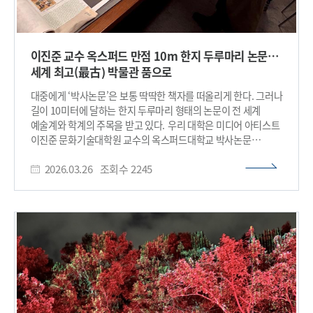
이진준 교수 옥스퍼드 만점 10m 한지 두루마리 논문…
세계 최고(最古) 박물관 품으로
대중에게 ‘박사논문’은 보통 딱딱한 책자를 떠올리게 한다. 그러나
길이 10미터에 달하는 한지 두루마리 형태의 논문이 전 세계
예술계와 학계의 주목을 받고 있다. 우리 대학은 미디어 아티스트
이진준 문화기술대학원 교수의 옥스퍼드대학교 박사논문
『빈정원 – 어디에나 있는, 어디에도 없는 곳으로의 리미노이드
2026.03.26
조회수
2245
여행(Empty Garden – A Liminoid Journey to Nowhere in
Somewhere)』(2020)이 영국 애쉬몰린 박물관(Ashmolean
Museum)에 한국 현대 작가 최초로 정식 구입돼 영구 소장 및
전시된다고 26일 밝혔다. 애쉬몰린 박물관은 1683년 설립된
세계 최초의 대학 박물관으로, 루브르보다 110년,
대영박물관보다 76년 앞선 서양 지성사의 출발점으로 평가된다.
다 빈치와 미켈란젤로 등 거장들의 작품을 소장한 이 기관이 생존
작가의 박사논문을 정식 구입해 영구 컬렉션에 포함한 것은 매우
이례적인 사례다. 이번 성과는 한국에서 출발한 예술·학문적
연구가 서구의 공적 지식 체계 안에서 장기적으로 보존·연구·