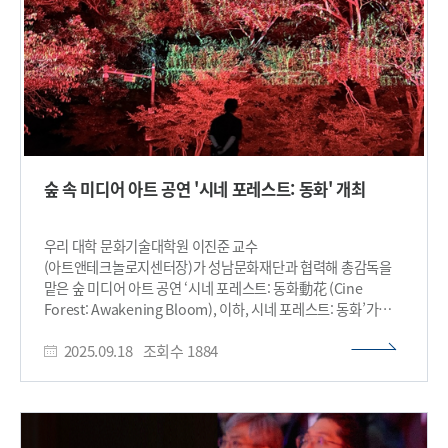
전시되는 가치로 인정받았다는 점에서 의미가 크다. 특히 AI 이후
시대에 예술과 인문학의 역할을 새롭게 묻는 한국의 연구가 국제
공공지식의 장에서 지속적으로 해석될 수 있게 됐다는 점에서도
상징성이 있다. 이진준 교수의 논문 『Empty Garden』은
조선시대 문인들이 마음속에 그리던 ‘의원(意園, 실제가 아닌
마음속에서 상상으로 가꾸는 정원)’ 개념을 현대 디지털 기술로
재해석한 작품이자 연구다. 인공지능(AI)과 데이터가 넘쳐나는
시대에 기술을 넘어 인간의 감각과 기억을 어떻게 되살릴 수
있을지를 탐구한다. ※ 논문 링크:
숲 속 미디어 아트 공연 '시네 포레스트: 동화' 개최
https://ora.ox.ac.uk/objects/uuid:844c3fc4-2a47-46c6-
a0ff-30fcff172e2d 특히 이 논문은 ‘데이터 가드닝(data
gardening)’이라는 개념을 제안한다. 이는 데이터를 빠르게
우리 대학 문화기술대학원 이진준 교수
처리하는 대신 정원을 가꾸듯 천천히 다루고 경험하는 방식으로,
(아트앤테크놀로지센터장)가 성남문화재단과 협력해 총감독을
효율과 속도를 중시하는 디지털 환경에서 벗어나 인간의 감각과
맡은 숲 미디어 아트 공연 ‘시네 포레스트: 동화動花 (Cine
사유를 회복하려는 새로운 접근이다. 길이 10미터에 달하는 한지
Forest: Awakening Bloom), 이하, 시네 포레스트: 동화’가
두루마리 형식 또한 이 논문의 중요한 특징이다. 독자는 논문을
‘2025 성남페스티벌’의 일환으로 오는 9월 19일부터 21일까지
읽으며 자연스럽게 이동하게 되고, 동아시아 정원의 ‘거닐기’를
2025.09.18
조회수
1884
매일 저녁 7시 30분 성남 분당 중앙공원야외공연장에서
몸으로 경험하게 된다. 즉, 단순히 읽는 것을 넘어 움직이며
개최된다고 18일 밝혔다. 이번 공연은 가을 밤 숲이 하나의
느끼고 사유하는 방식으로 설계됐다. 특히 이 논문은 총 9개의
거대한 ‘열린 극장’으로 탈바꿈하며, 세계 최초로 200미터 이르는
한지 두루마리로 제작됐으며, 이 가운데 하나가 애쉬몰린
초대형 프로젝션 매핑(건물이나 숲과 같은 입체적 공간에 영상을
박물관에 정식 구입돼 영구 소장·전시될 예정이다.. 이 논문은
정밀하게 투사하는 기법)을 통해, 도시와 자연, 기술과 인간이
2020년 옥스퍼드대학교 순수미술 철학박사(DPhil) 심사에서