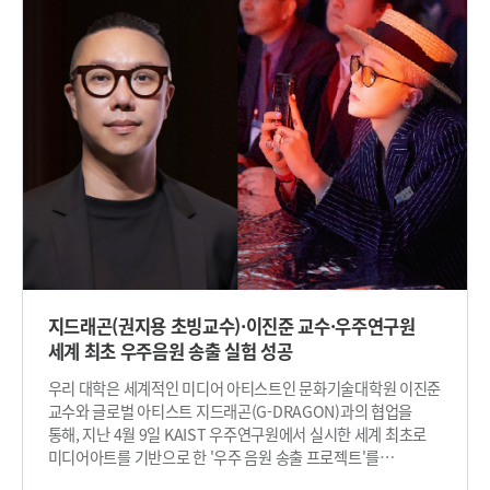
어우러지는 몰입형 공연으로 펼쳐질 예정이다. ‘별이 된
만장일치로 ‘수정 없음(No Corrections)’ 판정을 받으며 학문적
거인’이라는 동화를 모티프로 한 이번 공연은 하늘을 지키던
완결성을 인정받았다. 더구나 2년 반만에 마치고 얻은 성취로
거인이 눈빛을 잃은 도시의 사람들에게 별빛을 나눠주다가, 결국
900년 역사의 옥스퍼드에서도 극히 드문 사례로 당시에 주목을
거인 스스로 별이 되어버린다는 이야기로 현대인이 잃어버린
받았다. 일반적으로 옥스퍼드대학교 박사논문은 보들리언
순수와 희망에 관한 내용을 담았다. 지난 4월 이진준 교수는
도서관(Bodleian Library)에 학술 자료로 등록되지만, 이번
‘굿모닝 미스터 지드래곤’에서 우주 안테나에 프로젝션 매핑
사례는 이와 별개로 박물관이 학위 수여 이후 5년간의 독립적
기술을 사용, 인간 내면의 감성적 우주를 들여다보는 작업을
심의를 거쳐 예술·학술적 가치를 인정하고 구입한 것이다. 생존
선보인 바 있다. 이번에는 올림픽 개막식 수준에 버금가는
작가의 학위 논문이 세계 최고(最古) 대학 박물관의 영구
스케일로 초고해상 프로젝션 16대(40,000 ANSI), 고출력
컬렉션에 포함된 것은 극히 이례적이다. 애쉬몰린 박물관의
레이저, 스모그 등 다채로운 특수효과 장치를 활용한다. 또한,
엘리스 킹 중국·한국 미술 담당 큐레이터인 셸라 베인커
연출 과정에는 3차원 가우시안 스플래팅 기술*로 공원의 숲을
(Shelagh Vainker) 옥스퍼드 교수는 “이진준 박사의 『Empty
스캔한 데이터를 사용했으며, AI 음성 합성, VR 장비를 이용한
Garden』을 영구 컬렉션으로 소장하게 되어 매우 기쁘다”며
시뮬레이션 등 최첨단 기술이 동원되었다. *3차원 가우시안
“이 긴 사색적 두루마리는 재료와 기법, 그 안에 담긴 문화적·지적
스플래팅(3D Gaussian splatting): 여러 시점에서 촬영한
지식의 폭과 깊이, 그리고 다양한 공간을 제시하는 복합적 구성에
지드래곤(권지용 초빙교수)·이진준 교수·우주연구원
이미지들을 바탕으로 3D 환경을 표현하고 렌더링하는 기술 또한
이르기까지 여러 측면에서 새로운 지평을 연다”고 평가했다. 이어
세계 최초 우주음원 송출 실험 성공
시민들의 참여로 이번 공연이 완성된다는 점에서 더욱 의미 깊다.
“『Empty Garden』은 애쉬몰린 박물관에 소장된 첫 번째 한국
65명의 오케스트라, AI 에이전트와 함께한 시민 합창단
현대 작가의 작품으로, 전시되지 않을 때에도 사전 예약을 통해
우리 대학은 세계적인 미디어 아티스트인 문화기술대학원 이진준
1,000명의 목소리, 추억의 영화음악이 공간 입체 음향으로 공원
관람할 수 있다”고 덧붙였다. 이진준 교수는 옥스퍼드에서 논문을
교수와 글로벌 아티스트 지드래곤(G-DRAGON)과의 협업을
전체를 감싸며, 거인의 목소리와 도시에서 채집된 빛과 소리, 물·
집필하던 당시 다리 부상으로 휠체어 생활을 하며 ‘움직임과
통해, 지난 4월 9일 KAIST 우주연구원에서 실시한 세계 최초로
바람·곤충과 같은 자연의 소리로 몰입적인 소리 풍경이
멈춤’에 대해 깊이 고민했다고 밝혔다. 그는 “AI 시대에도 예술은
미디어아트를 기반으로 한 '우주 음원 송출 프로젝트'를
완성된다. 이번 공연은 자연(숲)과 도시(분당 중앙공원), 현실
비물질적 이미지에만 머물 수 없다. 디지털 기술이 발전할수록
성공적으로 추진했다. 이번 프로젝트는 KAIST와