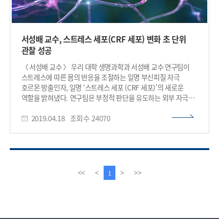
서성배 교수, 스트레스 세포(CRF 세포) 변화 초 단위
관찰 성공
〈 서성배 교수 〉 우리 대학 생명과학과 서성배 교수 연구팀이
스트레스에 따른 몸의 반응을 조절하는 일명 부신피질 자극
호르몬 방출인자, 일명 ‘스트레스 세포 (CRF 세포)’의 새로운
역할을 밝혀냈다. 연구팀은 부정적 판단을 유도하는 외부 자극이
발생할 때 CRF 세포가 활성화되고 반대로 긍정적인 외부자극을
2019.04.18
조회수
24070
줄 때 억제되는 현상을 초 단위로 측정하는 데 성공함으로써
기존보다 확대된 CRF 세포의 역할이 있다는 사실을 밝혔다. 이는
동물의 본능적 감정 판단에 대한 실마리가 될 수 있는 결과로,
우울증이나 불안장애, 외상후 스트레스 장애 등의 치료제 개발에
새로운 단서를 제시할 수 있을 것으로 기대된다. 김진은
박사과정이 1저자로 참여한 이번 연구 결과는 국제 학술지
이
다
1
<<
<
>
>>
‘네이처 뉴로사이언스(Nature Neuroscience)’ 4월호 22권에
전
음
게재됐다. (논문명 : Rapid, biphasic CRF neuronal
페
페
responses encode positive and negative valence)
이
이
자연환경에서 동물은 천적을 만나면 빠르게 도망가지만 좋아하는
지
지