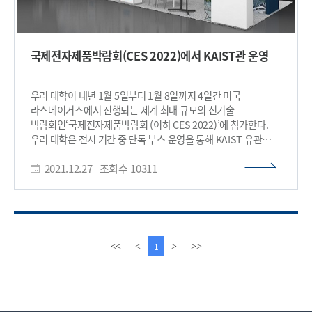
국제전자제품박람회(CES 2022)에서 KAIST관 운영
우리 대학이 내년 1월 5일부터 1월 8일까지 4일간 미국
라스베이거스에서 진행되는 세계 최대 규모의 신기술
박람회인‘국제전자제품박람회 (이하 CES 2022)’에 참가한다.
우리 대학은 전시 기간 중 단독 부스 운영을 통해 KAIST 유관
창업기업들의 우수한 기술을 소개할 예정이다. 특히 COVID-19
2021.12.27
조회수
10311
팬데믹 사태로 인해 올해 1월에 개최된 CES 2021에 참가하지
못했던 아쉬움을 이번의 성공적인 KAIST관 운영을 통해
해소하길 기대하고 있다. 우리 대학은 지난 2019년, 5개
창업기업과 함께 CES 2019 에서 처음으로 독자 부스를
운영하였던 것을 시작으로, CES 2020에서는 12개 사, 그리고
이번 CES 2022에서는 10개 사의 우수 기술을 소개하고 글로벌
이
다
1
<<
<
>
>>
마케팅을 지원한다. 실제 CES 2020 참여 기업 중 4개 사가 전시
전
음
참여 후 유의미한 매출 증진을 이뤘으며, 대부분의 참여 기업이
페
페
국내외 회사와 파트너십 체결, 투자 유치 등 정량/정성적 성과를
이
이
달성했다. 이번 CES 2022에서도 창업기업들의 혁신적인 기술을
지
지