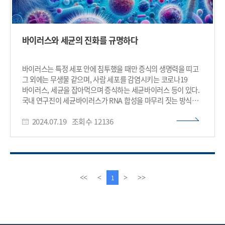
바이러스와 세균의 진화를 규명하다
바이러스는 특정 세포 안에 침투했을 때만 증식의 생명력을 띠고
그 외에는 무생물 같으며, 사람 세포를 감염시키는 코로나19
바이러스, 세균을 잡아먹으며 증식하는 세균바이러스 등이 있다.
국내 연구진이 세균바이러스가 RNA 합성을 마무리 짓는 방식에
해체종결(1)만 있고 재생종결(2)은 없다는 사실을 밝히고 RNA
2024.07.19
조회수
12136
의약품 개발에 응용될 가능성을 높였다. (1)해체종결: 합성
복합체가 중합효소, DNA, RNA로 해체 (2)재생종결: RNA만
분리되고 중합효소는 DNA에 남아 재생 우리 대학 생명과학과
강창원 명예교수(줄기세포연구센터 고문)와 서울대학교
물리천문학부 홍성철 교수의 공동연구팀이 세균의 리보핵산
(RNA) 합성방식 두 가지 중 하나가 바이러스에는 없다는 것을
이
다
1
<<
<
>
>>
발견해, 세균이 바이러스로부터 진화하면서 획득한 방식을 처음
전
음
밝힌 연구 논문을 핵산 분야 최상급 국제학술지에 게재했다고
페
페
19일 밝혔다. 유전자 DNA의 유전정보에 따라 RNA를 합성하는
이
이
효소가 RNA 중합효소다. 이는 유전정보가 DNA에서 RNA로 옮겨
지
지