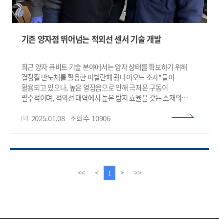
기존 양자점 뛰어넘는 적외선 센서 기술 개발
최근 양자 큐비트 기술 분야에서는 양자 상태를 확보하기 위해
결정질 반도체를 활용한 아발란체 광다이오드 소자*들이
활용되고 있으나, 높은 열잡음으로 인해 극저온 구동이
필수적이며, 적외선 대역에서 높은 탐지 효율을 갖는 소재의
부재로 기술적 한계에 직면했다. 우리 연구진이 양자점 소재가
2025.01.08
조회수
10906
차세대 양자 기술로 활용될 돌파구를 제시했다. *아발란체
광다이오드 소자: 매우 미세한 빛을 증폭하여 감지하는 고성능
센서 소자로서 야간 투시경이나 자율주행차, 우주 관측, 양자통신
등에 사용 우리 대학 전기및전자공학부 이정용 교수 연구팀이
콜로이드 양자점을 활용해 하나의 적외선 광자 흡수를 통하여
85배의 전자를 생성할 수 있는 아발란체 전자 증폭 기술*을
이
다
1
<<
<
>
>>
개발하여 기존 기술의 한계를 뛰어 넘는 감도를 달성했다고 8일
전
음
밝혔다. *아발란체 전자 증폭: 기술 강한 전기장이 인가된
페
페
반도체에서 전자가 가속되어 인접 원자와 충돌을 통해 다수의
이
이
전자를 생성하는 신호 증폭 기술 화학적으로 합성된 반도체
지
지