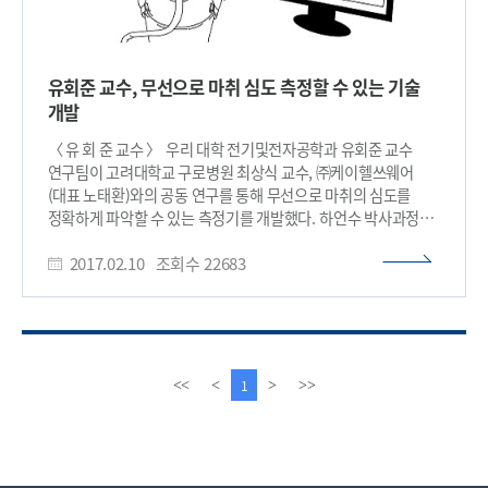
유회준 교수, 무선으로 마취 심도 측정할 수 있는 기술
개발
〈 유 회 준 교수 〉 우리 대학 전기및전자공학과 유회준 교수
연구팀이 고려대학교 구로병원 최상식 교수, ㈜케이헬쓰웨어
(대표 노태환)와의 공동 연구를 통해 무선으로 마취의 심도를
정확하게 파악할 수 있는 측정기를 개발했다. 하언수 박사과정
학생이 주도한 이번 연구는 9일 미국 샌프란시스코에서 열린
2017.02.10
조회수
22683
반도체 학술대회인 국제고체회로설계학회(ISSCC)에서
발표됐다. 마취의 심도가 적정하게 유지되는 것은 환자에게 매우
중요하다. 마취가 얕으면 수술 도중 깨어나 큰 고통을 겪기도
하고, 반대로 마취가 너무 깊게 되면 심장발작, 합병증, 사망에
이르기도 한다. 프로포폴도 호흡을 억압하기 때문에 마취 심도가
깊어지면 사망 사고를 유발하기도 한다. 이런 사고 방지를 위해
이
다
1
<<
<
>
>>
마취 심도를 정량적으로 측정하려는 시도가 국내외로 활발하게
전
음
진행 중이다. 이러한 노력으로 개발된 마취심도계측기로 인해
페
페
마취 사고 발생률은 크게 낮아졌다. 그러나 기존의 제품들은
이
이
모니터링 장치에 연결하기 위해 긴 전선이 사용돼 번거로움을
지
지