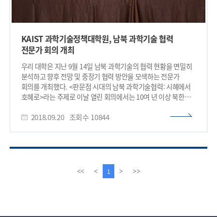
KAIST 과학기술정책대학원, 남북 과학기술 협력
전문가 회의 개최
우리 대학은 지난 9월 14일 남북 과학기술의 협력 현황을 면밀히
분석하고 향후 전망 및 중장기 협력 방안을 모색하는 전문가
회의를 개최했다. <판문점 시대의 남북 과학기술협력: 시혜에서
호혜로>라는 주제로 이날 열린 회의에서는 10여 년 이상 북한
정치·경제 및 과학기술을 다뤄온 국내 최고 전문가들이 참석해
2018.09.20
조회수
10844
4.27 판문점 정상회담 이후 급진전 된 남북 및 북미 관계를
조망했다. 첫 번째 발제자로 나선 변학문 북한과학기술연구센터
연구위원은 북한은 2000년대 초부터 과학기술 중시 정책을
본격적으로 추진해 전 인민의 과학화·정보화를 진행해왔다고
밝혔다. 관련한 과학자 우대 조치로 정보통신, 기계 산업 등 일부
분야는 나름 상당한 수준에 도달했다고 변 연구위원은 분석했다.
이
다
1
<<
<
>
>>
그는 이어, 남북 교류협력은 ‘남측의 자본·기술, 북측의 자원·
전
음
인력’이라는 시대착오적 프레임에서 벗어나 일방적 지원이 아닌
페
페
상호 이익을 실현하는 방식으로 이뤄져야 한다고 강조했다.
이
이
북한의 IT·과학기술 분야를 취재해온 강진규 NK경제 기자는
지
지