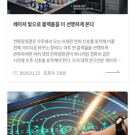
레이저 빛으로 블랙홀을 더 선명하게 본다
전파망원경은 우주에서 오는 미세한 전파 신호를 포착해 이를
천체 이미지로 바꾸는 장비다. 아주 먼 블랙홀을 선명하게
관측하려면 여러 대의 전파망원경이 하나처럼 정확히 같은
시각에 우주 신호를 포착해야 한다. 우리 대학 연구진은 레이저
빛을 이용해 이들의 관측 시점과 위상을 정밀하게 맞추는 새로운
2026.01.15
조회수
3303
기준 신호 기술을 개발했다. 우리 대학은 기계공학과 김정원 교수
연구팀이 한국천문연구원(KASI, 원장 박장현),
한국표준과학연구원(KRISS, 원장 이호성), 독일 막스플랑크
전파천문연구소(MPIfR)와 공동으로, 광주파수빗(optical
frequency comb) 레이저를 전파망원경 수신기에 직접
적용하는 기술을 세계 최초로 구현했다고 15일 밝혔다. 일반적인
레이저는 한 가지 색(주파수)만 내지만, 광주파수빗 레이저는
수만 개 이상의 매우 정확한 색들이 일정한 간격으로 줄지어
배열돼 있다. 이 모습이 마치 빗처럼 보여 ‘주파수 빗(frequency
comb)’이라는 이름이 붙었다. 광주파수빗 레이저는 각 빗살