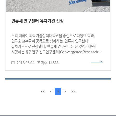
인류세 연구센터 유치기관 선정
우리 대학이 과학기술정책대학원을 중심으로 다양한 학과,
연구소 교수들이 공동으로 참여하는 ‘인류세 연구센터’
유치기관으로 선정됐다. 인류세 연구센터는 한국연구재단이
시행하는 융합연구 선도연구센터(Convergence Research
Center) 지원 사업에 선정돼 7년에 걸쳐 사업을 진행할 예정이다.
2018.06.04
조회수
14588
과학기술정책대학원을 비롯해 문화기술대학원, 인문사회과학부,
산업디자인학과, 전기및전자공학부, 재난학연구소,
인공위성연구센터 소속의 교수와 연구원으로 구성되고 7년 간 약
100억 원의 지원을 받으며 인류세 시대의 변화를 예측하고 대응
및 공론화하는 융합연구를 시행한다. 인류세란 인간의 과학적,
산업적, 경제적 활동이 지구에 지울 수 없는 흔적을 남기고 있는
이
다
1
<<
<
>
>>
현상을 반영하기 위해 제안된 새 지질시대를 뜻한다. 플라스틱,
전
음
이산화탄소, 방사능 물질, 콘크리트 등 인간이 만들어낸 물질로
페
페
인해 지구가 손상된 산업혁명 이후의 시기를 말한다. 기후변화와
이
이
자연재난, 환경 파괴와 대규모 멸종, 산업 고도화와 불평등 심화
지
지