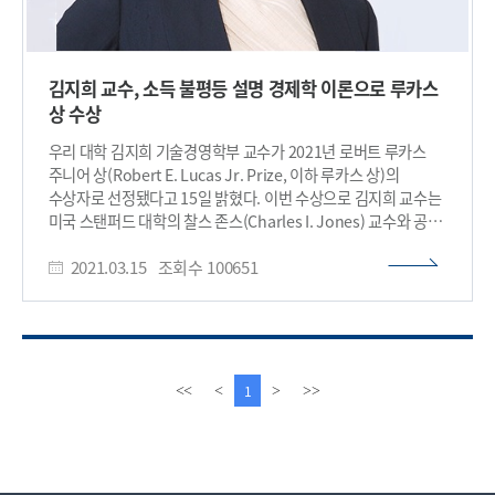
김지희 교수, 소득 불평등 설명 경제학 이론으로 루카스
상 수상
우리 대학 김지희 기술경영학부 교수가 2021년 로버트 루카스
주니어 상(Robert E. Lucas Jr. Prize, 이하 루카스 상)의
수상자로 선정됐다고 15일 밝혔다. 이번 수상으로 김지희 교수는
미국 스탠퍼드 대학의 찰스 존스(Charles I. Jones) 교수와 공동
저술해 2018년 10월에 발표한 정치경제학저널(Journal of
2021.03.15
조회수
100651
Political Economy, 이하 JPE) 논문의 기여를 크게 인정받았다.
1995년 노벨경제학상 수상자인 로버트 루카스 주니어(Robert
E. Lucas Jr.) 교수의 업적을 기리기 위해 2016년에 만들어진
루카스 상은 경제학 최우수 저널로 평가받는 JPE에서 지난 2년간
출간된 논문 중에 가장 흥미로운 논문(most interesting paper)
에 수여된다. 김 교수의 이번 수상 논문 `A Schumpeterian
이
다
1
<<
<
>
>>
Model of Top Income Inequality'는 프랑스 경제학자
전
음
피케티가 데이터로 보여준 소득 불평등의 변화를 설명하는 이론
페
페
모형을 제시하고 소득 불평등이 왜 1980년대 이후에 미국이나
이
이
영국 등에서 급격하게 증가했는지 실증적으로 분석했다. 김
지
지