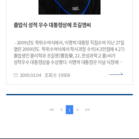
졸업식 성적 우수 대통령상에 조길영씨
- 2009년도 학위수여식에서, 이명박 대통령 직접수여 지난 27일
열린 2009년도 학위수여식에서 학사과정 수석(4.3만점에 4.27)
졸업생인 물리학과 조길영(曺吉榮, 22, 한성과학고 졸)씨가
성적우수 대통령상을 수상했다. 이명박 대통령은 이날 식장에
직접 참석, 대통령상을 수여하고 졸업식 축사를 했다. 조길영씨는
2009.03.04
조회수
19508
KAIST 물리학과 석박사 통합과정에 진학했다. ​
이
다
1
<<
<
>
>>
전
음
페
페
이
이
지
지