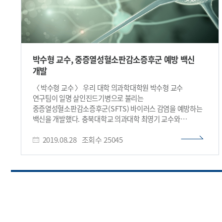
박수형 교수, 중증열성혈소판감소증후군 예방 백신
개발
〈 박수형 교수 〉 우리 대학 의과학대학원 박수형 교수
연구팀이 일명 살인진드기병으로 불리는
중증열성혈소판감소증후군(SFTS) 바이러스 감염을 예방하는
백신을 개발했다. 충북대학교 의과대학 최영기 교수와
진원생명과학(주)이 함께 참여한 공동 연구팀은 개발한 백신이
2019.08.28
조회수
25045
감염 동물모델 실험을 통해 중증열성혈소판감소증후군
바이러스 감염을 완벽하게 억제할 수 있음을 증명했다. 이번
연구를 통해 예방 백신 도출 및 검증 성과뿐 아니라 면역학적
관점에서 백신의 감염 예방 효능을 극대화할 수 있는 항원을
제시함으로써, 추후 중증열성혈소판감소증후군 바이러스에
대한 대응 전략 확립 및 연구에 기여할 것으로 기대된다. 곽정은
박사과정과 충북대학교 김영일 박사가 1 저자로 참여한 이번
연구는 국제 학술지 ‘네이처 커뮤니케이션즈(Nature