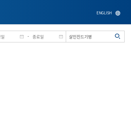
ENGLISH
-