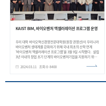
KAIST BIM, 바이오벤처 엑셀러레이션 프로그램 운영
우리 대학 바이오혁신경영전문대학원(원장 권영선)이 우리나라
바이오벤처 생태계를 강화하기 위해 국내 최초의 산학 연계
'바이오벤처 엑셀러레이션 프로그램'을 3월 9일 시작했다. 설립
3년 이내의 창업 초기 단계의 바이오벤처기업을 지원하기 위해
마련된 이 프로그램은 선정된 회사들에게 3개월에 걸쳐
2024.03.11
조회수
8400
사업모델 검토, 시장 및 경쟁환경 분석, 주요 R&D 마일스톤,
재무 및 조직 운영계획 등 실질적인 회사 발전 전략 수립을
지원한다. 이를 위해 강지수 BNH Investment 전무이사,
김도형 온 힐 대표(前 노터스 대표), 김희경 KAIST 겸임교수(前
카인사이언스 대표, 前 삼성바이오에피스 임상의학 총괄),
이마세 인벤티지랩 CSO(前 동화약품 연구소장)를 포함해 국내
제약바이오산업 업계 최고의 전문가들이 자문위원으로
참여한다. 바이오혁신경영전문대학원은 공모를 통해 참여