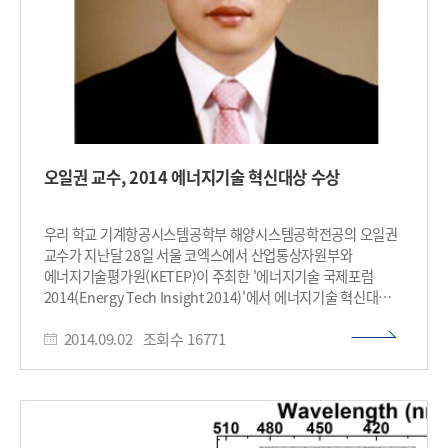
얇게 퍼진 진한 상태의 DNA 필름이 공기 중에 노출돼 건조되며 이
때 기판의 바닥에서 잡아주는 힘 때문에 팽창력이 작용한다. 이
팽창력은 DNA의 탄성력과 상호작용해 일렬로 향하던 DNA의
분자에 파도모양의 기복이 생기면서 일정한 지그재그 패턴이
형성된다. 형성된 DNA 지그재그 패턴은 생물체에서 추출한
저렴한 DNA를 사용했기 때문에 그 내부정보(sequence)까지는
조절되지 않았지만, DNA 물질의 구조적 정교함은 변하지 않아
아주 일정한 구조체가 된다. 이렇게 정밀하게 구조가 조절된 DNA
오일권 교수, 2014 에너지기술 혁신대상 수상
막 위에 다른 물질을 바르면 DNA 구조에 따라 정밀하게 그 물질이
정렬하기 때문에 다양한 분야에 이용 가능하다. 예를 들어 액정
디스플레이에 사용되는 다른 액정을 정렬시킬 수 있고 금속 입자,
우리 학교 기계항공시스템공학부 해양시스템공학전공의 오일권
반도체 물질 역시 정렬이 가능하다. 이러한 기능을 통해 새로운
교수가 지난달 28일 서울 코엑스에서 산업통상자원부와
개념의 광전자 소자로의 응용에 기여할 수 있을 것으로 기대된다.
에너지기술평가원(KETEP)이 주최한 '에너지기술 국제포럼
윤 교수는 “DNA 뿐 아니라 자연계에 존재하는 단백질, 근육 세포,
2014(Energy Tech Insight 2014)'에서 에너지기술 혁신대상을
뼈의 구성물질 등 다양한 생체 물질을 광전자 분야에 사용할 수
받았다. 오 교수는 결함공학에 기반한 신개념 3차원 탄소나노
있다는 점에서 큰 의의를 갖는다”고 말했다. 이번 연구는
2014.09.02
조회수
16771
구조체의 합성 원천기술개발하고 이를 이차전지 에너지
한국연구재단의 나노소재 원천기술개발사업 및
저장소자에 응용한 연구성과를 인정받았다. 오 교수는 2차원
미래유망융합기술 파이오니아 사업을 통해 수행됐다. □ 그림
그래핀 표면에 1차원 탄소나노튜브를 직접 성장시킴으로써
설명 그림1. 규칙적인 DNA 지그재그 구조체의 이미지와 내부
비표면적이 극대화되고 이온 및 전자 전도성이 우수한 신개념
분자의 배향을 설명하는 모식도 그림2. 정렬되지 않던 DNA(좌)가
3차원 탄소 나노구조체의 합성 원천기술을 제시하고 이를 고성능
붓질 및 건조시킨 후 정렬된 과정(우) 그림3. 마이크로 채널
고밀도의 리튬이차전지용 음극 소재에 적용하는데 성공했다.