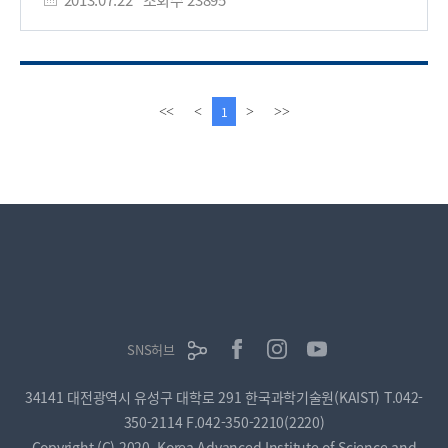
"사이언티픽 리포트(Scientific Reports)" 7월 5일자
온라인판에 게재됐다. 반도체 양자점은 전자를 수 나노미터
크기에 3차원적으로 구속해 불연속적인 에너지 준위를 갖는
원자와 유사한 특성을 나타낸다. 이 성질을 이용하면 차세대
양자정보 통신, 양자 암호의 핵심 구성 요소인 양자광원을 개발할
이
다
1
<<
<
>
>>
수 있다. 특히, 반도체 양자점의 경우 높은 구동 온도, 안정성, 빠른
전
음
광자 방출, 전류 구동 가능성과 같은 많은 장점을 가지고 있어
페
페
차세대 핵심 기술 중 하나로 꼽히고 있다. 그러나 기존의 자발
이
이
형성 양자점의 경우, 평면 구조 안에 양자점들이 높은 밀도로 묻혀
지
지
있어 단일 양자점 하나의 특성을 파악하기 어렵고 광자 방출
효율이 매우 제한돼 있는 한계가 있다. 또 구성하는 층 사이의
응력으로 인한 내부 전기장 효과 때문에 전자와 정공 사이의
재결합이 어려워 내부 양자 효율이 낮은 문제가 있었다.조 교수
연구팀은 단파장의 빛을 내는 넓은 띠구조를 갖는 질화물
반도체를 이용해 오벨리스크 형태(뾰족한 팁 모양)의 나노 구조를
제작했다. 그 위에 얇은 활성층 구조를 다시 성장해 나노 팁 끝에
SNS허브
단일 양자점을 위치시키는데 성공해 스펙트럼 폭이 매우 작은
에너지 준위에서 발생하는 초고속 단광자 특성을 확인했다. 이
34141 대전광역시 유성구 대학로 291 한국과학기술원(KAIST)
T.042-
같은 독특한 나노 구조를 활용하면, 패터닝 등의 공정 없이도 단일
양자구조를 얻기가 쉽고, 양자점에서 생성된 빛이 외부로 쉽게
350-2114
F.042-350-2210(2220)
빠져나올 수 있다는 장점이 있다. 이와 함께 연구팀은 박막
Copyright (C) 2020, Korea Advanced Institute of Science and