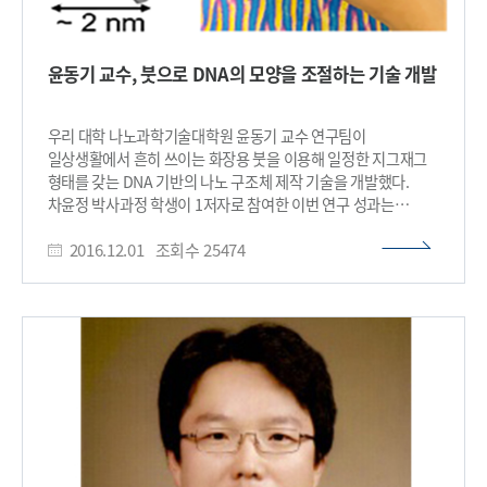
수평 방향으로 흐르는 현상에만 주목해 수직방향으로의 유체화
현상에 대한 이해와 이를 이용한 구조 제어는 거의 이뤄지지
않았다. 연구팀은 아조벤젠 물질을 움직임을 수직방향으로
윤동기 교수, 붓으로 DNA의 모양을 조절하는 기술 개발
유도했다. 빛의 수직방향 편광 성분에 의해 수직으로 흐를 수 있게
만들었고 이 흐름이 각인된 모형의 빈 공간을 채우며 마이크로-
나노 구조체를 형성하게 된다. 연구팀이 개발한 임프린트
우리 대학 나노과학기술대학원 윤동기 교수 연구팀이
리소그래피 기술은 기존 기술이 갖고 있던 물질의 수축 문제를
일상생활에서 흔히 쓰이는 화장용 붓을 이용해 일정한 지그재그
극복해 100 나노미터 이하의 나노 구조체까지 구현하는 데
형태를 갖는 DNA 기반의 나노 구조체 제작 기술을 개발했다.
성공했다. 또한 마이크로-나노 구조체가 결합된 다중 규모의
차윤정 박사과정 학생이 1저자로 참여한 이번 연구 성과는
복잡하고 정교한 구조도 제작했다. 연구팀은 앞으로 수직방향의
재료분야 저명 학술지 ‘어드밴스드 머티리얼즈(Advanced
아조벤젠 물질의 움직임을 이용해 여러 응용분야에 쓰일
2016.12.01
조회수
25474
materials)’ 11월 15일자 온라인 판에 게재됐고 액정(liquid
정교하고 다양한 마이크로-나노 구조체를 쉽게 제작하는 데 크게
crystal) 분야 핫 토픽으로 선정됐다. 기존에도 DNA를
기여할 것이라고 예상했다. 김 교수는 “아조벤젠 물질이
빌딩블록으로 사용해 다양한 나노 구조체를 만드는 기술은 많이
수평방향으로만 물질 이동을 한다는 기존 틀을 깨고 수직방향
존재했다. 그러나 이 방식은 복잡한 설계과정이 필요하고 특히
이동을 규명했다”며 “이를 이용해 한 층 진보된 형태의 임프린트
염기서열이 조절된 값비싼 DNA를 이용해야 하는 단점이 있다.
리소그래피를 선보였다는 데 의의가 있다”고 말했다. 이번 연구는
연구팀은 연어에서 추출한 DNA 물질을 이용해 기존보다 1천 배
KAIST의 엔드-런(End-Run) 프로그램의 지원을 받아 수행됐다.
이상 저렴한 비용으로 잘 정렬된 지그재그 형태의 나노 구조체를
□ 그림 설명 그림1. 새로운 형태의 임프린트 리쏘그라피 공정
구현했다. 연구팀은 화장품 가게에서 구매한 화장용 붓으로
개요도 그림2. 본 기술을 통해 제작된 다양한 구조체 그림3.
연어에서 추출한 DNA를 물감처럼 이용해 그림 그리듯 기판에 한
방향으로 문질렀다. 수 센티미터 크기의 붓을 이용해 지름이 약 2
나노미터인 DNA 분자들을 붓질 방향으로 나란히 정렬시켰다.