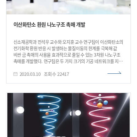
이산화탄소 환원 나노구조 촉매 개발
신소재공학과 전석우 교수와 오지훈 교수 연구팀이 이산화탄소의
전기화학 환원 반응 시 발생하는 물질이동의 한계를 극복해 값
비싼 금 촉매의 사용을 효과적으로 줄일 수 있는 3차원 나노구조
촉매를 개발했다. 연구팀은 두 가지 크기의 기공 네트워크를 지닌
계층 다공성 나노 구조를 이용해 이산화탄소에서 일산화탄소로의
2020.03.10
조회수
22417
전환율을 기존 나노 구조 촉매 대비 최대 3.96 배 높일 수 있는
촉매 디자인을 제시했다. 현가예 박사과정과 송준태 교수가 공동
1저자로 참여한 이번 연구는 국제 학술지 ‘미국 국립과학원회보
(PNAS)’ 3월 4일 자 온라인판에 게재됐다. (논문명:
Hierarchically Porous Au Nanostructures with
Interconnected Channels for Efficient Mass Transport in
Electrocatalytic CO2 Reduction) 최근 이산화탄소의 배출과
화석 연료 고갈이 심화됨에 따라 이산화탄소를 재활용해 유용한
화합물로 전기 화학적 전환하는 연구가 주목받고 있다.
이산화탄소 환원 반응은 유사한 산화환원 전위를 갖는 수소 생산