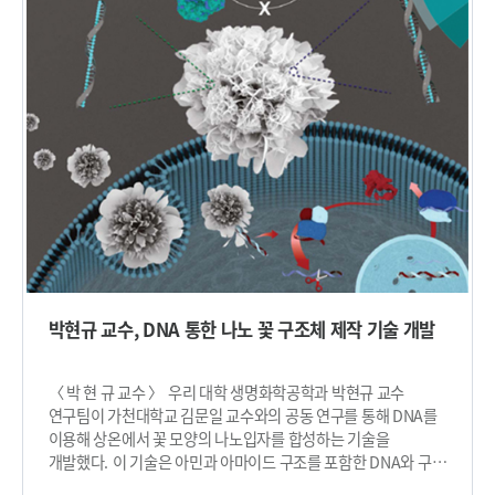
아시아 머티리얼즈(NPG Asia Materials)’ 8월 16일 자
생성물의 확산에 미치는 영향을 구조적 관점에서 조사했다. 이
온라인판과 ‘어드밴스드 옵티컬 머티리얼즈(Advanced Optical
기술은 이산화탄소 환원 촉매 연구 뿐 아니라 유사 전기화학
Materials)’ 12월 4일 자 표지논문에 게재됐다. (논문명 :
분야에서 발생하는 물질이동 문제를 해결하고 효율적인
Directed self-assembly of a helical nanofilament liquid
촉매활용을 위한 폭넓은 응용이 가능할 것으로 기대된다. 이번
crystal phase for use as structural color reflectors/Direct
연구는 한국연구재단 원천기술개발사업의 미래소재디스커버리
visualization of optical activity in chiral substances using
사업과 나노소재원천기술개발사업, 그리고
a helical nanofilament (B4) liquid crystal phase) 잘 정렬된
이공분야기초개발사업의 지원을 통해 수행됐다.​
나선형 나노 구조체를 만드는 일은 산업적 및 학문적으로 수요가
높은 기술로 여겨져 디스플레이 산업 및 광학 분야에서 꾸준히
연구되고 있다. 바나나 모양의 굽은형 액정분자는 고온에서
서서히 냉각될 때 무작위로 배향된 나선형 구조체를 형성한다.
이들을 잘 정렬할 수 있다면 카이랄 광결정으로 이용할 수 있으나,
LCD용 액정 재료와는 달리 굽은형 액정분자를 정렬할 방법이
존재하지 않았다. 복잡한 분자구조의 액정 재료를 활용하기
박현규 교수, DNA 통한 나노 꽃 구조체 제작 기술 개발
위해선 극한으로 분자들의 거동을 제어하고 균일한 배향을
유도하는 기술이 필요하지만, 관련 기술의 부재로 응용되지
못했다. 연구팀은 LCD의 핵심 재료로 사용되는 일반형
〈 박 현 규 교수 〉 우리 대학 생명화학공학과 박현규 교수
액정분자보다 분자구조가 더 복잡한 굽은 형태의 액정분자가
연구팀이 가천대학교 김문일 교수와의 공동 연구를 통해 DNA를
형성하는 200~300나노미터의 나선 주기를 갖는 나선형 나노
이용해 상온에서 꽃 모양의 나노입자를 합성하는 기술을
구조체를 대면적에서 배향하는 데 성공했다. 이를 통해 빛을
개발했다. 이 기술은 아민과 아마이드 구조를 포함한 DNA와 구리
반사하는 광결정을 제작했다. 다음으로 연구팀은 이들 분자를
이온의 상호작용을 기반으로 개발됐으며, 이를 이용해 환경