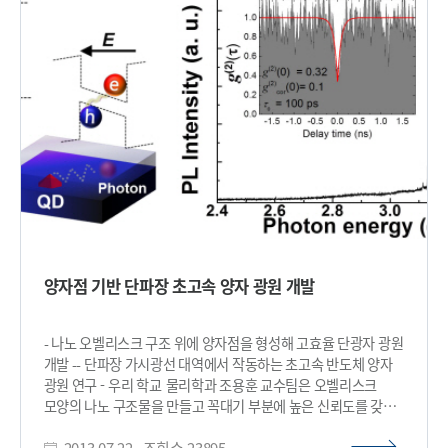
기판을 이용한 DNA 지그재그 구조체의 제어 그림4. DNA
이와 관련된 연구로 KETEP의 연구비 지원을 받아
지그재그 구조체 표면 위에 형성된 액정 물질의 배향제어 모식도
에너지기술국제공동연구를 수행하고 있다. 오 교수는 2010년
교육과학기술부-연구재단 기초연구 우수성과선정과
교육과학기술부-KISTEP 국가연구개발 우수성과 100선에
잇따라 수상한 바 있으며, 2012년과 2014년 교육과학기술부-
연구재단 기초연구 우수성과 50선에 선정되기도 했다.​
양자점 기반 단파장 초고속 양자 광원 개발
- 나노 오벨리스크 구조 위에 양자점을 형성해 고효율 단광자 광원
개발 -- 단파장 가시광선 대역에서 작동하는 초고속 반도체 양자
광원 연구 - 우리 학교 물리학과 조용훈 교수팀은 오벨리스크
모양의 나노 구조물을 만들고 꼭대기 부분에 높은 신뢰도를 갖는
반도체 단일 양자점을 형성해 초고속 고효율 단광자 방출을
2013.07.22
조회수
23895
구현하는데 성공했다. 연구결과는 네이처(Nature)가 발행하는