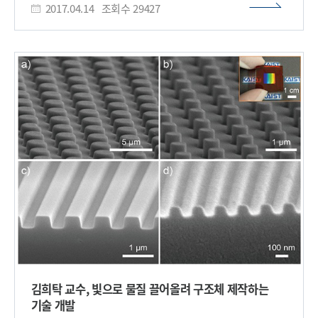
제어하고 응용하기 위해, 빛에 의해 분자의 모양 및 배향이 바뀌는
2017.04.14
조회수
29427
친화적 조건에서 DNA를 고농도로 포집한 꽃 모양의 나노
현상인 광이성질체화(photoisomerization)를 유도할 수 있는
구조체를 합성하는데 성공했다. 생명화학공학과 출신의 박기수
광 반응성 굽은형 액정분자를 설계했다. 연구팀은 이
박사(현 건국대 교수)가 제1저자로 참여한 이번 연구는
액정분자들이 마치 해바라기가 빛을 따라가듯이 빛에 나란히
영국왕립화학회(Royal Society of Chemistry)에서 발간하는
배향한다는 점에 착안해, 이들이 형성하는 나선 나노 구조체도
국제 학술지 ‘저널 오브 머티리얼즈 케미스트리 B(Journal of
빛의 방향에 따라 매우 균일하게 세워질 수 있도록 제작했다.
Materials Chemistry B) 2017년 12호 표지논문으로 선정됐다.
이렇게 방향이 제어된 나선 나노 구조체는 분자의 길이에 따라
나노 꽃(nanoflowers)이라 불리는 꽃 모양의 나노 물질은
다양한 색을 보여 푸른색에서 초록색의 빛을 선택적으로
표면이 거칠고 넓은 표면적으로 인해 촉매, 전자기술 및 분석
반사하는 일종의 카이랄 색상 거울로 활용할 수 있었다. 이러한
화학을 비롯해 여러 분야에서 주목받고 있다. 최근에는 단백질을
거울을 이용하면 왼쪽 혹은 오른쪽의 카이랄성을 갖는 일상생활
이용한 유, 무기 복합 나노 꽃 제작이 이뤄지고 있으며 이는
속의 다양한 화학물질, 한 예로 설탕을 이루는 과당과 포도당의
일반적인 효소에 비해 높은 활성, 안정성 및 내구성을 지닌다는
경우 별다른 도구 없이 왼쪽 혹은 오른쪽의 카이랄성을 갖는다는
것이 증명되고 있다. 그러나 일반적인 단백질 나노 꽃 합성은
점을 관찰할 수 있었다. 윤동기 교수는 “의약품 및 관련
고온에서 열수 처리를 통해야만 가능했기 때문에 DNA를
화학산업에서 물질의 카이랄성은 독성 및 부작용과 밀접한
효과적으로 포집하지 못한다는 한계를 갖는다. 연구팀은 문제
관련이 있다. 예를 들어, 60여 년 전에 임산부 입덧 방지용으로
해결을 위해 생체 고분자 물질인 핵산이 아마이드 결합 및 아민
쓰이던 탈리도마이드(thalidomide)라는 약은 카이랄성이 다를
그룹을 갖고 있다는 사실에 주목했다. 이를 통해 단백질 기반의
경우 기형아를 유발할 수 있다는 점 때문에 금지된 바가 있는데,
나노 꽃 제작 원리를 바탕으로 핵산을 이용한 유, 무기 복합 나노
이번 연구를 통해 카이랄성에 따라 부작용을 갖는 화학약품들을
꽃 구조물 제작이 상온의 친환경적 조건에서 가능함을 증명했다.
제조단계에서부터 실시간으로 검출할 수 있게 될 것이다”라고
연구팀은 다양한 염기서열의 DNA를 이용해 이 기술을
말했다. 이번 연구는 과학기술정보통신부-한국연구재단의
김희탁 교수, 빛으로 물질 끌어올려 구조체 제작하는
범용적으로 적용 가능함을 확인했다. 이번에 개발된 DNA 기반
멀티스케일 카이랄 구조체 연구센터, 전략과제, 미래유망
기술 개발
나노 꽃 구조물은 기존 기술에 비해 여러 장점을 갖는다. 유해한
융합기술 파이오니아사업과 교육부의 글로벌연구네트워크