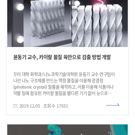
반응과 경쟁적으로 일어나는 문제점이 있어, 원하는 화합물로
선택도를 높이고 활성 부위를 극대화해 높은 전환율을 얻기 위한
금속 나노 구조 촉매 개발이 활발히 진행 중이다. 이산화탄소에서
일산화탄소로의 전환 반응 촉매 중 금은 가장 우수한 성능을
보이지만 값이 매우 비싸 실제 적용을 위해서는 나노 구조를
형성하는 등의 방법을 통해 적은 양의 금을 활용하는 것이
이상적이다. 하지만 기존 연구에서 보고된 나노 구조는 복잡하게
엉킨 촉매 구조로 인해 수계 반응을 통해 생성되는 일산화탄소
기포가 반응 도중 쉽게 구조를 막아 활성 부위를 차단하고,
윤동기 교수, 카이랄 물질 육안으로 검출 방법 개발
전해질을 통한 반응물의 이동도 어렵게 해 촉매의 생산성을
떨어뜨린다. 연구팀은 문제 해결을 위해 정렬된 3차원 나노 구조
제작에 효과적인 근접장 나노패터닝(PnP, Proximity-field
우리 대학 화학과/나노과학기술대학원 윤동기 교수 연구팀이
nanopatterning)과 전기 도금 기술을 이용해, 약 10나노미터
나선 나노 구조체를 만드는 액정 물질을 이용해 광결정
크기의 나노 기공과 200~300나노미터 크기의 매크로 기공이
(photonic crystal) 필름을 제작하고, 이를 이용해 식품이나
주기적으로 연결된 채널을 포함하는 3차원 계층 다공성 금 나노
약물 등에 함유된 카이랄 물질을 별다른 기기 없이 눈으로
구조를 대면적으로 제작했다. 그 결과, 계층 나노 구조 촉매는
검출하는 데 성공했다. 이번 연구를 통해 기존의 광 식각공정
나노 기공을 통해 높은 일산화탄소 생산 선택도를 달성함과
2019.12.05
조회수
17631
(photolithography)으로 제작이 어려웠던 나노미터 크기의
동시에 주기적으로 배열된 매크로 기공 채널을 통해 효율적인
카이랄 광결정 제작에 성공했으며, 이를 기반으로 액정기반의
물질이동을 유도함으로써, 높은 질량당 전환율을 달성해 값 비싼
나노 재료를 활용해 디스플레이, 광학 및 화학 센서 등의
금의 사용을 효과적으로 줄일 수 있는 해결 방안을 제시했다.
응용기술에 다양하게 이바지할 것으로 기대된다. 박원기
또한, 3차원 나노 구조 금 촉매의 기공 크기와 분포가 조절 된 서로
박사과정이 1 저자로 참여한 이번 연구는 국제 학술지 ‘NPG
다른 세 가지 나노 구조 촉매를 통해 기공 네트워크와 반응물,