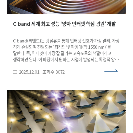
C-band 세계 최고 성능 ‘양자 인터넷 핵심 광원’ 개발
C-band(씨밴드)는 광섬유를 통해 인터넷 신호가 가장 멀리, 가장
적게 손실되며 전달되는 ‘최적의 빛 파장대(약 1550 nm)’를
말한다. 즉, 인터넷이 가장 잘 달리는 고속도로의 색깔이라고
생각하면 된다. 이 파장에서 원하는 시점에 발생되는 확정적 양자
광원을 안정적으로 만들어내는 기술은 전 세계가 해결하지 못한
2025.12.01
조회수
3072
큰 난제였다. 그런데 한국 연구진이 C-band에서 세계 최고 품질
(동일성 72%, 순도 97%)의 단일 광자원을 만드는 데 성공했다.
우리 대학은 물리학과 조용훈 교수 연구팀이 올해 상온에서도
작동되는 광통신 대역의 위치 제어된 단일 광자원을 실험적으로
구현한데 이어서, 세계 최고 수준의 ‘구별불가능한 동일 광자’를
만드는 C-band 대역의 양자 광원을 잇달아 개발했다고 30일
밝혔다. 일반적인 손전등은 빛을 ‘우르르’ 쏟아내지만, 단일
광자원은 빛을 한 번에 딱 하나씩 꺼내는 장치다. 이 빛은 복사가
불가능하기에 도청이 거의 불가능한 양자 통신의 핵심 요소다.
또한, 만들어낸 광자들이 서로 완전히 똑같아 보일 정도로