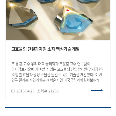
동일하면 두 광자를 합쳤을 때 특이한 양자 효과(홍–오–만델
간섭, Hong-Ou-Mandel)가 나타나고, 이 효과는 양자 중계기,
양자 순간이동, 양자 네트워크 구축 등과 같은 미래 양자 인터넷의
필수 기술을 구현하는 바탕이 된다. 즉, ‘빛을 원하는 시점에
하나씩 만들고 (순도), 그 빛들을 완전히 똑같게 만드는 능력
(동일성)’이 양자 인터넷을 위한 양자 광원의 핵심 성능이다. ■
연구성과 1) 상온에서도 잘 작동하는 광통신 대역의 위치 조절된
단일 광자원 개발 연구팀은 상온에서도 잘 작동하는 단일
광자원을 개발하기 위해 질화갈륨(GaN)이라는 재료의 결함에서
고효율의 단일광자원 소자 핵심기술 개발
나오는 단일 광자에 주목했다. 하지만 이 기술은 결함이 아무
곳에서나 생기고 빛이 박막 안에서 갇혀 빠져나오기 어렵고
효율이 낮다는 문제가 있었다. 연구팀은 미세 패턴을 새긴
조 용 훈 교수 우리 대학 물리학과 조용훈 교수 연구팀이
사파이어 기판(PSS)을 만들고 그 위에 GaN 박막을 성장시켜
양자정보기술에 기여할 수 있는 고효율의 단일광자원(양자광원)
빛이 나오는 결함의 위치를 원하는 대로 조절하고, 빛이 완전히
의 방출 효율과 공정 수율을 높일 수 있는 기술을 개발했다. 이번
갇히지 않고 밖으로 잘 나오도록 만드는 데 성공했다. 그 결과,
연구 결과는 자연과학분야 학술지인 미국국립과학원회보(PNAS:
상온에서도 통신용 파장대(1.1–1.35 µm)에서 단일 광자의
Proceedings of the National Academy of Sciences) 4월
위치와 밀도를 제어하면서 보다 안정적으로 만들 수 있게 됐다. 이
2015.04.23
조회수
21758
13일자 온라인 판에 게재됐다. 빛은 보통 파동의 성질을 갖는
연구는 김혜민 박사과정이 제 1저자로 참여했으며, 양자 기술
동시에 입자의 성질도 가지고 있는데, 이 입자를 광자라고 한다.
분야 국제 학술지인 ‘Advanced Quantum Technologies’
단일광자원 혹은 양자광원은 광자가 뭉쳐서 나오는 고전적인
게재되었고 2월호 표지 논문으로 선정됐다. (논문명: Spatial
광원과는 달리 한 번에 한 개의 광자만 방출하는 소자이다. 반도체
Distribution Control of Room-Temperature Single
양자점을 이용한 단일광자 방출 소자는 안정성 및 전기구동
Photon Emitters in the Telecom Range from GaN Thin