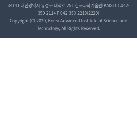
34141 대전광역시 유성구 대학로 291 한국과학기술원(KAIST)
T.042-
350-2114
F.042-350-2210(2220)
Copyright (C) 2020, Korea Advanced Institute of Science and
Technology, All Rights Reserved.