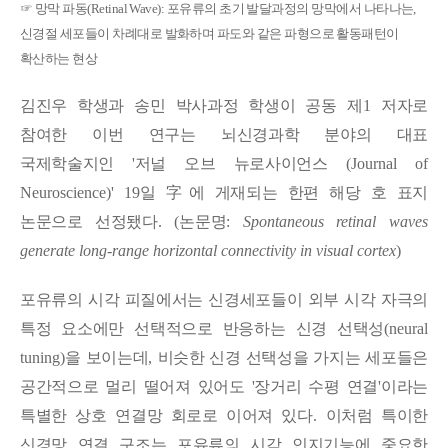
☞
망막 파동
(Retinal Wave):
포유류의 초기 발달과정의 망막에서 나타나는
,
신경절 세포들이 차례대로 발화하며 파도와 같은 파형으로 활동패턴이
확산하는 현상
김진우 학생과 송민 박사과정 학생이 공동 제
1
저자로
참여한 이번 연구는 뇌신경과학 분야의 대표
국제학술지인 '
저널 오브 뉴로사이언스
(Journal of
Neuroscience)
'
19
일
字
에 게재되는 한편 해당 호 표지
논문으로 선정됐다
. (
논문명
:
Spontaneous retinal waves
generate long-range horizontal connectivity in visual cortex
)
포유류의 시각 피질에서는 신경세포들이 외부 시각 자극의
특정 요소에만 선택적으로 반응하는 신경 선택성
(neural
tuning)
을 보이는데
,
비슷한 신경 선택성을 가지는 세포들은
공간적으로 멀리 떨어져 있어도 '
장거리 수평 연결
'
이라는
특별한 상호 연결망 회로로 이어져 있다
.
이처럼 특이한
신경망 연결 구조는 포유류의 시각 인지기능에 중요한