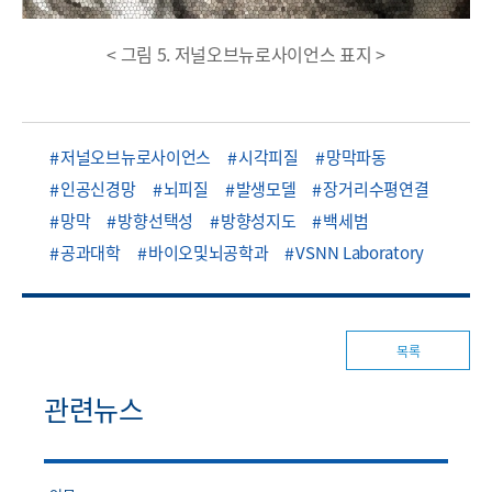
< 그림 5. 저널오브뉴로사이언스 표지 >
저널오브뉴로사이언스
시각피질
망막파동
인공신경망
뇌피질
발생모델
장거리수평연결
망막
방향선택성
방향성지도
백세범
공과대학
바이오및뇌공학과
VSNN Laboratory
목록
관련뉴스