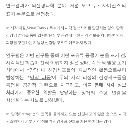
연구결과가 뇌신경과학 분야 '
저널 오브 뉴로사이언스
'
의
표지 논문으로 선정됐다.
☞
시각 피질
(Visual Cortex):
두뇌에서 시각 정보처리를 담당하는 영역
.
망막
신경망 영역을 통해 입력받은 외부 공간에 대한 시각 정보를 처리하여 인지
과정을 구현하는 기능성 신경망 구조로 이루어져 있다
.
연구팀은 이번 연구를 통해 어린 포유류 동물이 눈을 뜨기 전
,
시각적인 학습이 전혀 이뤄지지 않은 상태
,
즉 두뇌 발생 초기
상태에서
*
망막
내 신경세포들의 자발적인 활동으로부터
발생하는 '
*
망막 파동
'
이 두뇌 시각 피질의 신경세포들을
이를 통해 시각 정보
특정한 공간적 패턴으로 자극하고
,
처리에서 중요한 역할을 담당하는
'
장거리 수평 연결
'
을
형성한다는 사실을 밝혀냈다
.
☞
망막
(Retina):
눈의 안쪽을 둘러싸고 있는 신경세포의 얇은 층으로
,
시각
시스템에서 외부 시각 정보가 신경세포 신호로 처음 변환되는 영역