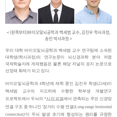
< (왼쪽부터)바이오및뇌공학과 백세범 교수, 김진우 학사과정,
송민 박사과정 >
우리 대학 바이오및뇌공학과 백세범
교수 연구팀에 소속된
대학생
(
학사과정
)
의 연구논문이 뇌신경과학 분야 저명
국제학술지에 게재됐음은 물론 해당 저널의 표지 논문으로
선정돼 화제가 되고 있다
.
바이오및뇌공학과
4
학년에 재학 중인 김진우 학생
(22
세
)
이
백세범 교수의 지도하에 수행한 학부생 개별연구
프로젝트에서 두뇌의
*
시각 피질
에서 관측되는 주요 신경망
연결 구조 중 하나인 '
장거리 수평 연결
(Long-range horizontal
connection)
'
이
두뇌 발생 초기에 형성되는 원리를 규명한