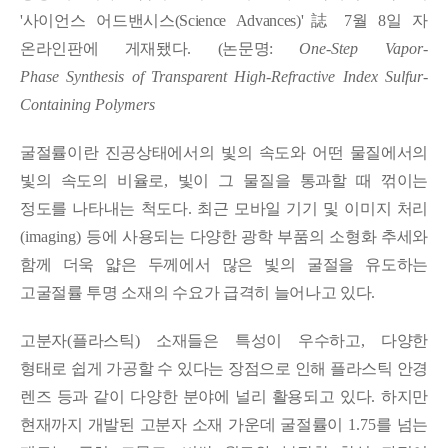
'사이언스 어드밴시스(Science Advances)'誌 7월 8일 자
온라인판에 게재됐다. (논문명:
One-Step Vapor-
Phase Synthesis of Transparent High-Refractive Index Sulfur-
Containing Polymers
굴절률이란 진공상태에서의 빛의 속도와 어떤 물질에서의
빛의 속도의 비율로
,
빛이 그 물질을 통과할 때 꺾이는
정도를 나타내는 척도다
.
최근 모바일 기기 및 이미지 처리
(imaging)
등에 사용되는 다양한 광학 부품의 소형화 추세와
함께 더욱 얇은 두께에서 많은 빛의 굴절을 유도하는
고굴절률 투명 소재의 수요가 급격히 늘어나고 있다
.
고분자
(
플라스틱
)
소재들은 특성이 우수하고
,
다양한
형태로 쉽게 가공할 수 있다는 장점으로 인해 플라스틱 안경
렌즈 등과 같이 다양한 분야에 널리 활용되고 있다
.
하지만
현재까지 개발된 고분자 소재 가운데 굴절률이
1.75
를 넘는