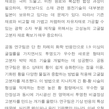
재료는 극히 드물고
,
비싼 원료와 복잡한 합성 과정이
필요하며
,
무엇보다도 소재 관련 원천기술의 대부분은
일본이 보유하고 있다는 데 문제가 있다
.
따라서 기존
재료와 비교할 때 가볍고 저렴하며 자유자재로 가공할 수
있는 광학 소자 부품 제작을 위해서는 고성능의 고굴절
고분자 재료 확보가 매우 중요하다
.
공동 연구팀은 단 한 차례의 화학 반응만으로
1.9
이상의
굴절률을 가지면서도 투명도가 우수한 새로운 형태의
고분자 박막 제조 기술을 개발하는 데 성공했다
.
공동
연구팀은 원소 상태의 황이 쉽게 승화한다는 점을 이용
,
기화된 황을 다양한 물질과 중합하는 방법을 적용해 고굴절
고분자를 제조했다
.
이 방법으로 지나치게 긴 황
-
황 사슬의
형성을 억제하는 한편 높은 황 함량에서도 우수한 열
안정성과 동시에 가시광선 전 영역에서 투명한 비결정성
고분자를 만드는 개가를 올렸다
.
연구팀은 기상 반응의 특성
때문에
,
실리콘 웨이퍼나 유리 기판뿐만 아니라
,
미세 요철