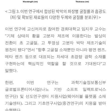
< 그림 3. 이번 연구에서 합성된 박막의 파장별 굴절률과 흡광도
(좌) 및 확보된 재료들의 다양한 두께와 굴절률 분포(우) >
이번 연구에 교신저자로 참여한 경희대학교 임지우 교수는
"
기체 상태의 황을 고분자 제조에 이용한다는 발상의
전환이 초 고굴절
,
고 투명성 고분자 박막 제조기술의
원천이 됐다
ˮ
면서
"
향후 고굴절 소재뿐만 아니라 평면 렌즈
,
메타 렌즈 등으로 대표되는 차세대 초경량 광학 소재를
구현하는데 핵심적인 역할을 할 것으로 기대된다
ˮ
고
말했다
.
한편
,
이번 연구는 과학기술정보통신부
글로벌프론티어사업
(
나노 기반 소프트 일렉트로닉스
연구단
)
및 선도연구센터 지원사업
(
웨어러블 플랫폼 소재
기술센터
),
그리고 기초연구사업
(
중견연구
)
의 지원을 받아
수행됐다
.