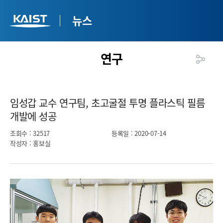
뉴스
연구
임성갑 교수 연구팀, 초고굴절 투명 플라스틱 필름
개발에 성공​
조회수
: 32517
등록일
: 2020-07-14
작성자
: 홍보실