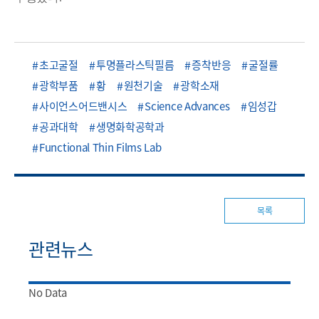
초고굴절
투명플라스틱필름
증착반응
굴절률
광학부품
황
원천기술
광학소재
사이언스어드밴시스
Science Advances
임성갑
공과대학
생명화학공학과
Functional Thin Films Lab
목록
관련뉴스
No Data