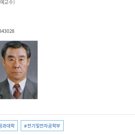
예교수)
843028
공과대학
전기및전자공학부