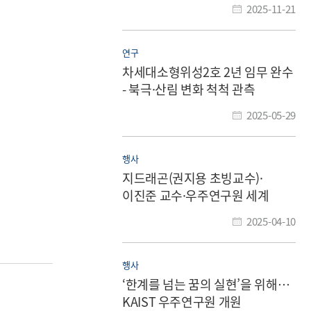
2025-11-21
연구
차세대소형위성2호 2년 임무 완수
- 북극·산림 변화 척척 관측
2025-05-29
행사
지드래곤(권지용 초빙교수)·
이진준 교수·우주연구원 세계
최초 우주음원 송출 실험 성공
2025-04-10
행사
‘한계를 넘는 꿈의 실현’을 위해…
KAIST 우주연구원 개원