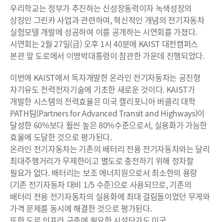
우리학교는 정부가 추진하는 신성장동력이자 녹색성장의
상징인 그린카 사업과 관련하여, 혁신적인 개념의 전기자동차
실험모델 개발에 성공하여 이를 공개하는 시연회를 가졌다.
시연회는 2월 27일(금) 오후 1시 40분에 KAIST 대전캠퍼스
본관 앞 도로에서 이명박대통령이 참관한 가운데 진행되었다.
이번에 KAIST에서 독자개발한 온라인 전기자동차는 공진형
자기유도 전력전자기술에 기초한 새로운 것이다. KAIST가
개발한 시스템의 전력효율은 미국 캘리포니아 버클리 대학
PATH팀(Partners for Advanced Transit and Highways)이
달성한 60%보다 훨씬 높은 80%수준으로서, 실용화가 가능한
효율에 도달한 것으로 평가된다.
온라인 전기자동차는 기존의 배터리 전용 전기자동차와는 달리
최대주행거리가 무제한이고 별도로 충전하기 위해 정차할
필요가 없다. 배터리는 보조 에너지원으로서 최소한의 용량
(기존 전기자동차 대비 1/5 수준)으로 사용되므로, 기존의
배터리 전용 전기자동차의 실용화에 최대 걸림돌이었던 무게와
가격 문제를 동시에 해결한 것으로 평가된다.
또한 도로 인프라 구축에 필요한 시설단가도 미국