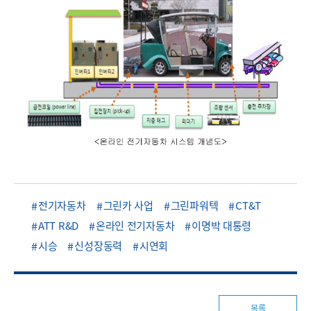
전기자동차
그린카 사업
그린파워텍
CT&T
ATT R&D
온라인 전기자동차
이명박 대통령
시승
신성장동력
시연회
목록