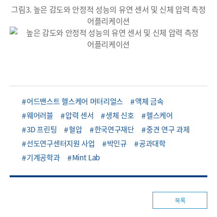
그림3. 높은 감도와 안정적 성능의 유연 센서 및 신체 압력 측정
어플리케이션
어드밴스트 헬스케어 머터리얼스
액체 금속
웨어러블
압력 센서
생체 신호
헬스케어
3D 프린팅
혈압
한국연구재단
중견 연구 과제
선도연구센터지원 사업
박인규
공과대학
기계공학과
Mint Lab
목록