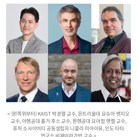
< (왼쪽위부터) KAIST 박경렬 교수, 몬트리올대 요슈아 벤지오
교수, 아헨공대 홀거 후스 교수, 뭔헨공대 요아힘 헨켈 교수,
퓨처 소사이어티 공동설립자 니콜라 미아이유, 인도 타타
연구소 비재이라가반 교수 >