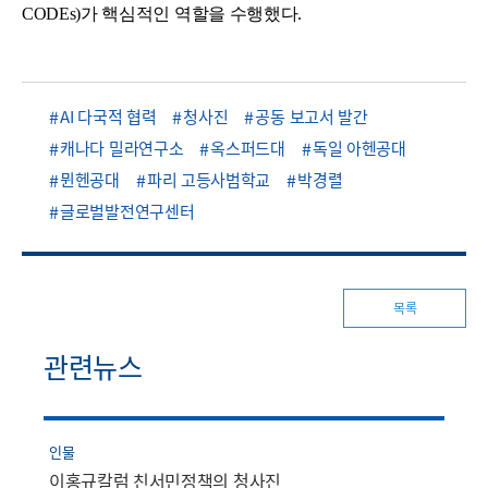
CODEs)가 핵심적인 역할을 수행했다.
AI 다국적 협력
청사진
공동 보고서 발간
캐나다 밀라연구소
옥스퍼드대
독일 아헨공대
뮌헨공대
파리 고등사범학교
박경렬
글로벌발전연구센터
목록
관련뉴스
인물
이홍규칼럼 친서민정책의 청사진