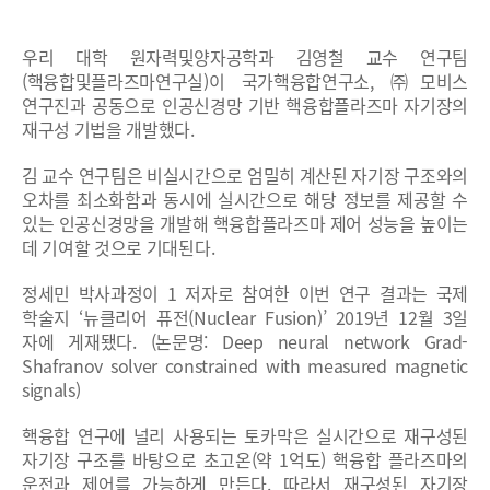
우리 대학 원자력및양자공학과 김영철 교수 연구팀
(핵융합및플라즈마연구실)이 국가핵융합연구소, ㈜모비스
연구진과 공동으로 인공신경망 기반 핵융합플라즈마 자기장의
재구성 기법을 개발했다.
김 교수 연구팀은 비실시간으로 엄밀히 계산된 자기장 구조와의
오차를 최소화함과 동시에 실시간으로 해당 정보를 제공할 수
있는 인공신경망을 개발해 핵융합플라즈마 제어 성능을 높이는
데 기여할 것으로 기대된다.
정세민 박사과정이 1 저자로 참여한 이번 연구 결과는 국제
학술지 ‘뉴클리어 퓨전(Nuclear Fusion)’ 2019년 12월 3일
자에 게재됐다. (논문명: Deep neural network Grad-
Shafranov solver constrained with measured magnetic
signals)
핵융합 연구에 널리 사용되는 토카막은 실시간으로 재구성된
자기장 구조를 바탕으로 초고온(약 1억도) 핵융합 플라즈마의
운전과 제어를 가능하게 만든다. 따라서 재구성된 자기장