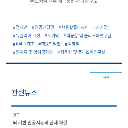
정세민
인공신경망
핵융합플라즈마
자기장
뉴클리어 퓨전
토카막
핵융합 및 플라즈마연구실
KAI-NEET
핵융합발전
김영철
원자력 및 양자공학과
핵융합 및 플라즈마연구실
목록
관련뉴스
연구
뇌 기반 인공지능의 난제 해결