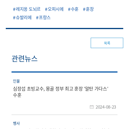
레지옹 도뇌르
오피시에
수훈
훈장
슈발리에
프랑스
목록
관련뉴스
인물
심장섭 초빙교수, 몽골 정부 최고 훈장 ′알탄 가다스′
수훈
2024-08-23
행사