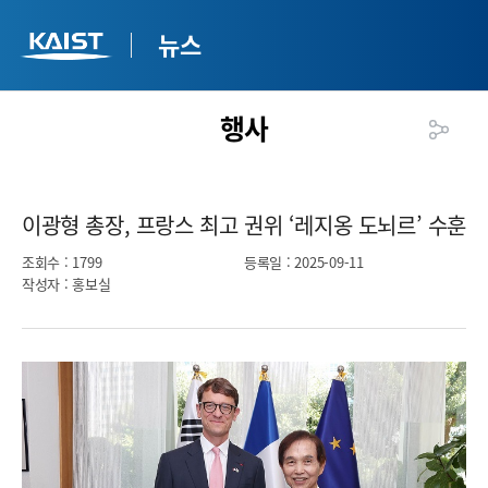
뉴스
행사
이광형 총장, 프랑스 최고 권위 ‘레지옹 도뇌르’ 수훈​
조회수
: 1799
등록일
: 2025-09-11
작성자
: 홍보실