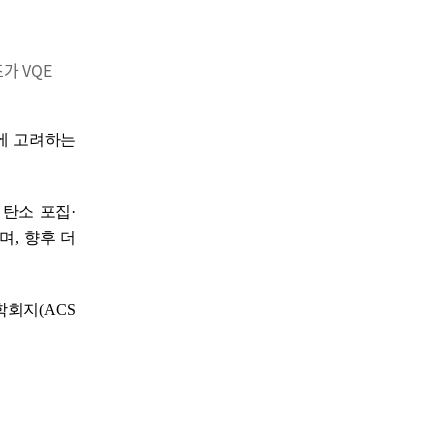
가 VQE
에 고려하는
 탄소 포집
·
이며
,
향후 더
학회지
(ACS