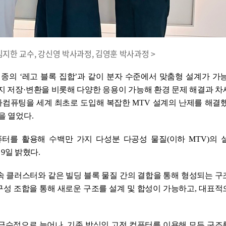
김지한 교수, 강신영 박사과정, 김영훈 박사과정 >
일종의
‘
레고 블록 집합
’
과 같이 분자 수준에서 맞춤형 설계가 가
지 저장
·
변환을 비롯해 다양한 응용이 가능해 환경 문제 해결과 차
자컴퓨팅을 세계 최초로 도입해 복잡한
MTV
설계의 난제를 해결
을 열었다
.
터를 활용해 수백만 가지 다성분 다공성 물질
(
이하
MTV)
의 
고
9
일 밝혔다
.
속 클러스터와 같은 빌딩 블록 물질 간의 결합을 통해 형성되는 
구성 조합을 통해 새로운 구조를 설계 및 합성이 가능하고
,
대표적
하급수적으로 늘어나
,
기존 방식인 고전 컴퓨터를 이용해 모든 구조