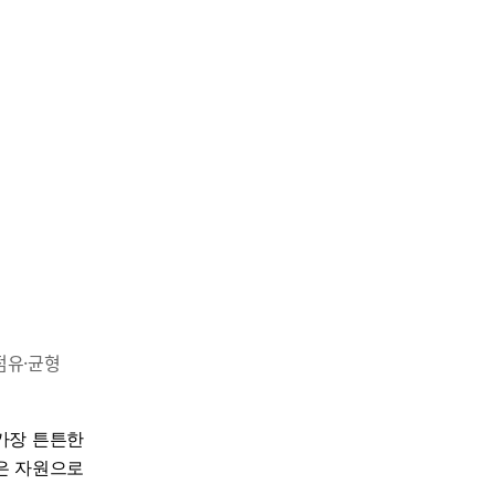
점유·균형
가장 튼튼한
은 자원으로