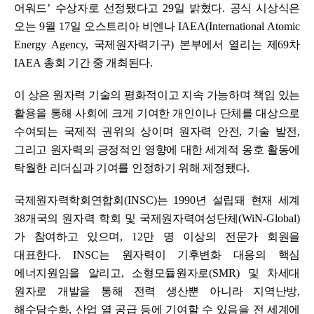
어워드
’
수상자로 선정됐다고
29
일 밝혔다
.
공식 시상식은
오는
9
월
17
일 오스트리아 비엔나
IAEA(International Atomic
Energy Agency,
국제원자력기구
)
본부에서 열리는 제
69
차
IAEA
총회 기간 중 개최된다
.
이 상은 원자력 기술의 평화적이고 지속 가능하며 책임 있는
활용을 통해 사회에 크게 기여한 개인이나 단체를 대상으로
수여되는 국제적 권위의 상이며
원자력 안전
,
기술 발전
,
그리고 원자력의 긍정적인 영향에 대한 세계적 옹호 활동에
탁월한 리더십과 기여를 인정하기 위해 제정됐다
.
국제원자력학회연합회
(INSC)
는
1990
년 설립돼 현재 세계
38
개국의 원자력 학회 및 국제원자력여성단체
(WiN-Global)
가 참여하고 있으며
, 12
만 명 이상의 전문가 회원을
대표한다
. INSC
는 원자력이 기후변화 대응의 핵심
에너지원임을 알리고
,
소형모듈원자로
(SMR)
및 차세대
원자로 개발을 통해 전력 생산뿐 아니라 지역난방
,
해수담수화
,
산업 열 공급 등에 기여할 수 있음을 전 세계에