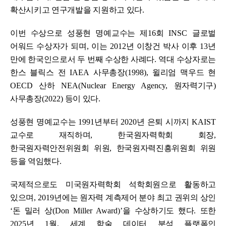
확산시키고 연구개발을 지원하고 있다
.
이번 수상으로 성풍현 명예교수는 제
16
회
INSC
글로벌
어워드 수상자가 되며
,
이는
2012
년 이창건 박사 이후
13
년
만에 한국인으로서 두 번째 수상한 사례다
.
역대 수상자로는
한스 블릭스 전
IAEA
사무총장
(1998),
윌리엄 맥우드 현
OECD
산하
NEA(Nuclear Energy Agency,
원자력기구
)
사무총장
(2022)
등이 있다
.
성풍현 명예교수는
1991
년부터
2020
년 은퇴 시까지
KAIST
교수로 재직하며
,
한국원자력학회 회장
,
한국원자력안전위원회 위원
,
한국원자력진흥위원회 위원
등을 역임했다
.
국제적으로도 미국원자력학회 석학회원으로 활동하고
있으며
, 2019
년에는 원자력 계측제어 분야 최고 권위의 상인
‘
돈 밀러 상
(Don Miller Award)’
을 수상하기도 했다
.
또한
2025
년
1
월
,
세계 학술 데이터 분석 플랫폼인