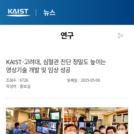
뉴스
연구
KAIST-고려대, 심혈관 진단 정밀도 높이는
영상기술 개발 및 임상 성공​
조회수
: 6726
등록일
: 2025-05-08
작성자
: 홍보실