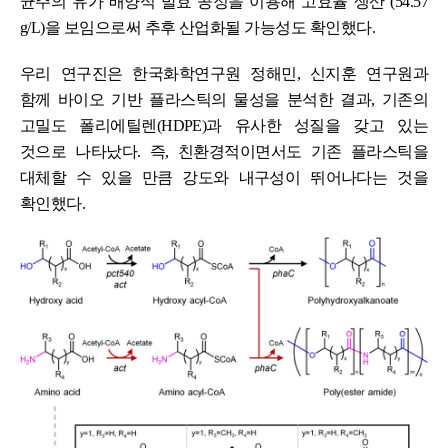
균주의 유가 배양식 발효 공정을 이용해 고효율 생산
(54.57
g/L)
을 보임으로써 추후 산업화될 가능성도 확인했다
.
우리
연구진은 한국화학연구원 정해민
,
신지훈 연구원과
함께 바이오 기반 플라스틱의 물성을 분석한 결과
,
기존의
고밀도 폴리에틸렌
(HDPE)
과 유사한 성질을 갖고 있는
것으로 나타났다
.
즉
,
친환경적이면서도 기존 플라스틱을
대체할 수 있을 만큼 강도와 내구성이 뛰어나다는 것을
확인했다
.