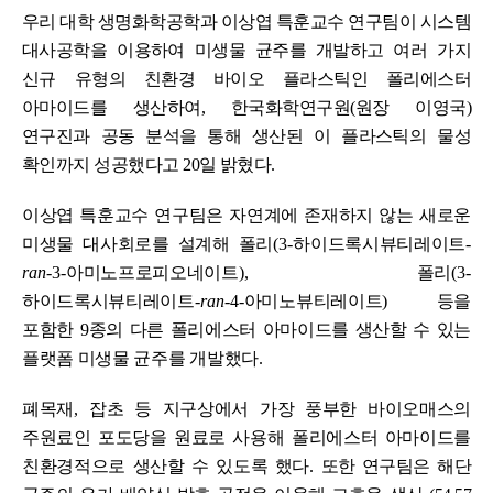
우리 대학 생명화학공학과 이상엽 특훈교수 연구팀이 시스템
대사공학을 이용하여 미생물 균주를 개발하고 여러 가지
신규 유형의 친환경 바이오 플라스틱인 폴리에스터
아마이드를 생산하여
,
한국화학연구원
(
원장 이영국
)
연구진과 공동 분석을 통해 생산된 이 플라스틱의 물성
확인까지 성공했다고
20
일 밝혔다
.
이상엽 특훈교수 연구팀은 자연계에 존재하지 않는 새로운
미생물 대사회로를 설계해 폴리
(3-
하이드록시뷰티레이트
-
ran
-3-
아미노프로피오네이트
),
폴리
(3-
하이드록시뷰티레이트
-
ran
-4-
아미노뷰티레이트
)
등을
포함한
9
종의 다른 폴리에스터 아마이드를 생산할 수 있는
플랫폼 미생물 균주를 개발했다
.
폐목재
,
잡초 등 지구상에서 가장 풍부한 바이오매스의
주원료인 포도당을 원료로 사용해 폴리에스터 아마이드를
친환경적으로 생산할 수 있도록 했다
.
또한 연구팀은 해단