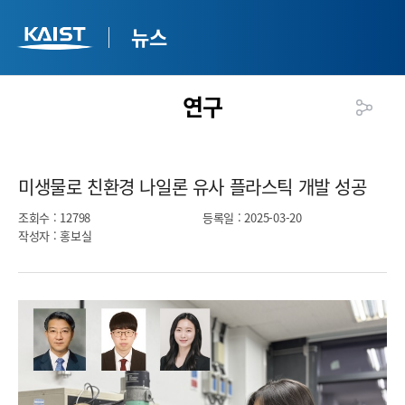
뉴스
연구
미생물로 친환경 나일론 유사 플라스틱 개발 성공​
조회수
: 12798
등록일
: 2025-03-20
작성자
: 홍보실