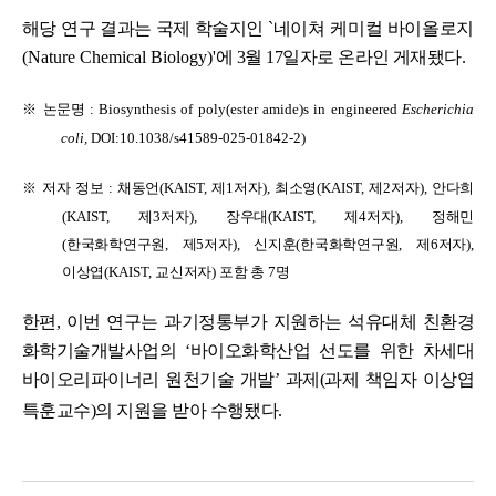
해당 연구 결과는 국제 학술지인
`
네이쳐 케미컬 바이올로지
(Nature Chemical Biology)'
에
3
월
17
일자로 온라인 게재됐다
.
※
논문명
: Biosynthesis of poly(ester amide)s in engineered
Escherichia
coli,
DOI:
10.1038/s41589-025-01842-2)
※
저자 정보
:
채동언
(KAIST,
제
1
저자
),
최소영
(KAIST,
제
2
저자
),
안다희
(KAIST,
제
3
저자
),
장우대
(KAIST,
제
4
저자
),
정해민
(
한국화학연구원
,
제
5
저자
),
신지훈
(
한국화학연구원
,
제
6
저자
),
이상엽
(KAIST,
교신저자
)
포함 총
7
명
한편
,
이번 연구는 과기정통부가 지원하는 석유대체 친환경
화학기술개발사업의
‘
바이오화학산업 선도를 위한 차세대
바이오리파이너리 원천기술 개발
’
과제
(
과제 책임자
이상엽
특훈교수
)
의 지원을 받아 수행됐다
.