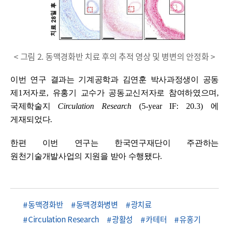
< 그림 2. 동맥경화반 치료 후의 추적 영상 및 병변의 안정화 >
이번 연구 결과는 기계공학과 김연훈 박사과정생이 공동
제
1
저자로
,
유홍기 교수가 공동교신저자로 참여하였으며
,
국제학술지
Circulation Research
(5-year IF: 20.3)
에
게재되었다
.
한편 이번 연구는 한국연구재단이 주관하는
원천기술개발사업의 지원을 받아 수행됐다
.
동맥경화반
동맥경화병변
광치료
Circulation Research
광활성
카테터
유홍기