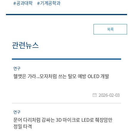
공과대학
기계공학과
목록
관련뉴스
연구
헬맷은 가라...모자처럼 쓰는 탈모 예방 OLED 개발
2026-02-03
연구
문어 다리처럼 감싸는 3D 마이크로 LED로 췌장암만
정밀 타격