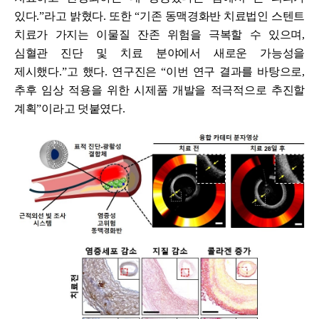
있다
.”
라고 밝혔다
.
또한
“
기존 동맥경화반 치료법인 스텐트
치료가 가지는 이물질 잔존 위험을 극복할 수 있으며
,
심혈관 진단 및 치료 분야에서 새로운 가능성을
제시했다
.”
고 했다
.
연구진은
“
이번 연구 결과를 바탕으로
,
추후 임상 적용을 위한 시제품 개발을 적극적으로 추진할
계획
”
이라고 덧붙였다
.