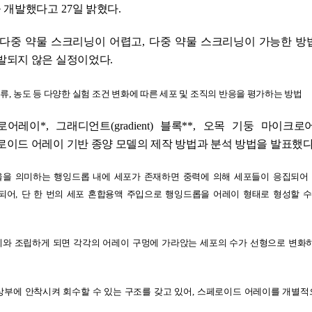
을 개발했다고
27
일 밝혔다
.
 다중 약물 스크리닝이 어렵고
,
다중 약물 스크리닝이 가능한 방
개발되지 않은 실정이었다
.
종류
,
농도 등 다양한 실험 조건 변화에 따른 세포 및 조직의 반응을 평가하는 방법
로어레이
*,
그래디언트
(gradient)
블록
**,
오목 기둥 마이크로
로이드 어레이 기반 종양 모델의 제작 방법과 분석 방법을 발표했
울을 의미하는 행잉드롭 내에 세포가 존재하면 중력에 의해 세포들이 응집되어
되어
,
단 한 번의 세포 혼합용액 주입으로 행잉드롭을 어레이 형태로 형성할 수
와 조립하게 되면 각각의 어레이 구멍에 가라앉는 세포의 수가 선형으로 변화하
부에 안착시켜 회수할 수 있는 구조를 갖고 있어
,
스페로이드 어레이를 개별적