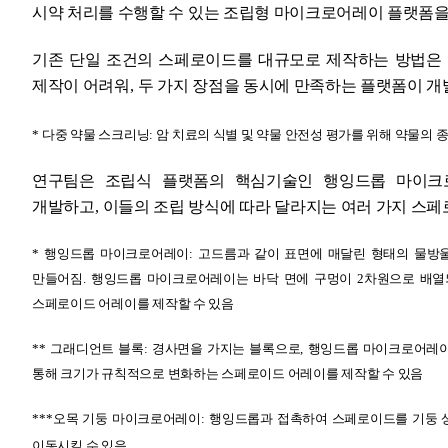
시약 처리를 수행할 수 있는 조립형 마이크로어레이 플랫폼
기존 단일 조건의 스페로이드를 대규모로 제작하는 방법은
제작이 어려워
,
두 가지 장점을 동시에 만족하는 플랫폼이 
*
다중 약물 스크리닝
:
암 치료의 식별 및 약물 안전성 평가를 위해 약물의 
연구팀은 조립식 플랫폼의 핵심기술인 행잉드롭 마이크
개발하고
,
이들의 조립 방식에 따라 달라지는 여러 가지 스페
*
행잉드롭 마이크로어레이
:
고드름과 같이 표면에 매달린 형태의 물방
만들어짐
.
행잉드롭 마이크로어레이는 바닥 면에 구멍이
2
차원으로 배열
스페로이드 어레이를 제작할 수 있음
**
그래디언트 블록
:
경사면을 가지는 블록으로
,
행잉드롭 마이크로어레이
통해 크기가 규칙적으로 변화하는 스페로이드 어레이를 제작할 수 있음
***
오목 기둥 마이크로어레이
:
행잉드롭과 접촉하여 스페로이드를 기둥 상
이동시킬 수 있음