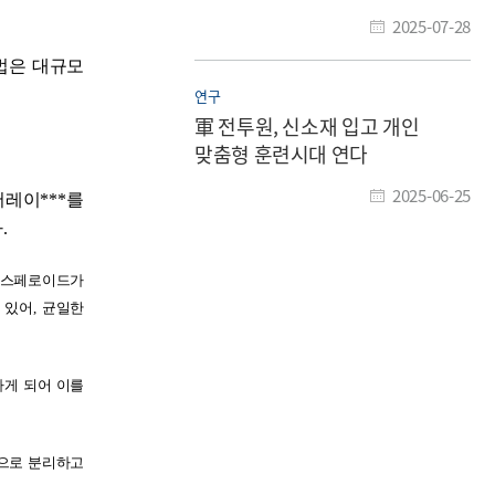
2025-07-28
법은 대규모
연구
軍 전투원, 신소재 입고 개인
맞춤형 훈련시대 연다
2025-06-25
어레이
***
를
다
.
 스페로이드가
 있어
,
균일한
게 되어 이를
으로 분리하고