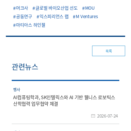
머크사
글로벌 바이오산업 선도
MOU
공동연구
익스피리언스 랩
M Ventures
마티아스 하인젤
목록
관련뉴스
행사
AI컴퓨팅학과, SK인텔릭스와 AI 기반 웰니스 로보틱스
산학협력 업무협약 체결
2026-07-24