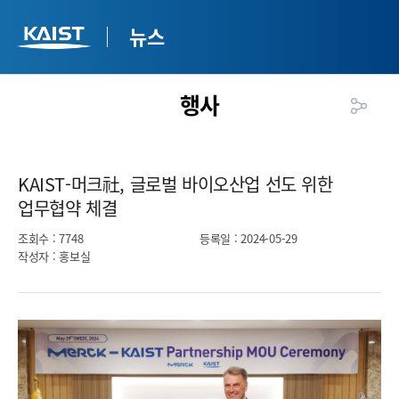
뉴스
행사
KAIST-머크社, 글로벌 바이오산업 선도 위한
업무협약 체결​
조회수
: 7748
등록일
: 2024-05-29
작성자
: 홍보실