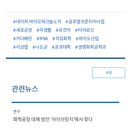
네이처 바이오테크놀노지
글로벌프론티어사업
세포공장
미생물
유전자
타이로신
카다베린
RNA
석유화학
바이오산업
이상엽
나도균
공과대학
생명화학공학과
목록
관련뉴스
연구
화학공장 대체 방안 ‘아이브릿지’에서 찾다