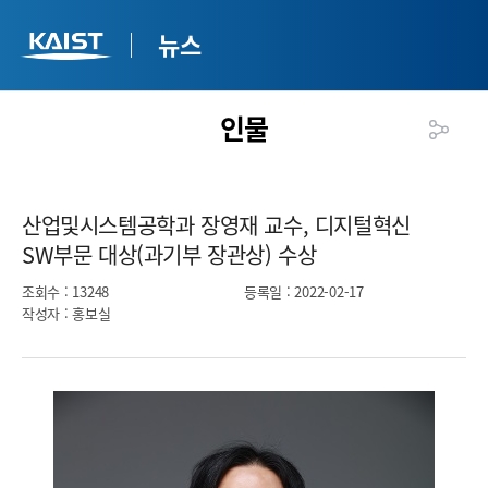
뉴스
인물
산업및시스템공학과 장영재 교수, 디지털혁신
SW부문 대상(과기부 장관상) 수상​
조회수
: 13248
등록일
: 2022-02-17
작성자
: 홍보실