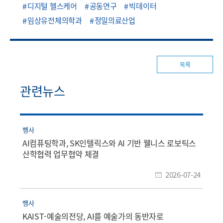
디지털 헬스케어
공동연구
빅데이터
임상유전체의학과
정밀의료산업
목록
관련뉴스
행사
AI컴퓨팅학과, SK인텔릭스와 AI 기반 웰니스 로보틱스
산학협력 업무협약 체결
2026-07-24
행사
KAIST-예술의전당, AI를 예술가의 동반자로