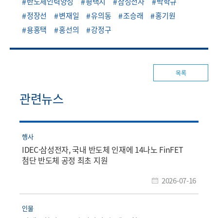
반도체인력양성
평택시
삼성전자
박학규
정장선
변재일
유의동
조승래
홍기원
용홍택
홍선의
강정구
목록
관련뉴스
행사
IDEC·삼성전자, 국내 반도체 인재에 14나노 FinFET
첨단 반도체 공정 최초 지원
2026-07-16
인물