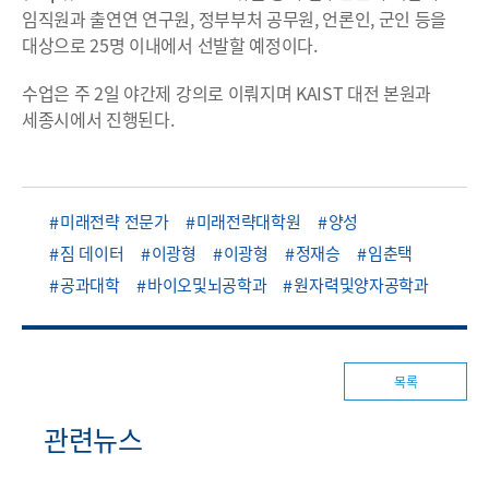
임직원과 출연연 연구원, 정부부처 공무원, 언론인, 군인 등을
대상으로 25명 이내에서 선발할 예정이다.
수업은 주 2일 야간제 강의로 이뤄지며 KAIST 대전 본원과
세종시에서 진행된다.
미래전략 전문가
미래전략대학원
양성
짐 데이터
이광형
이광형
정재승
임춘택
공과대학
바이오및뇌공학과
원자력및양자공학과
목록
관련뉴스