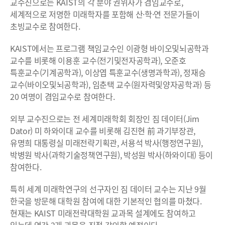
교수진으로는 KAIST의 각 분야 권위자가 겸임교수로,
세계적으로 저명한 미래학자를 포함해 산·학·연 전문가들이
초빙교수로 참여한다.
KAIST에서는 프로그램 책임교수인 이광형 바이오및뇌공학과
교수를 비롯해 이용훈 교수(전기및전자공학과), 오준호
특훈교수(기계공학과), 이상엽 특훈교수(생명과학과), 정재승
교수(바이오및뇌공학과), 임춘택 교수(원자력및양자공학과) 등
20 여명이 겸임교수로 참여한다.
외부 교수진으로는 전 세계미래학회 회장인 짐 데이터(Jim
Dator) 미 하와이대 교수를 비롯해 김진현 前 과기부장관,
유명희 대통령실 미래전략기획관, 서용석 박사(행정연구원),
박병원 박사(과학기술정책연구원), 박성원 박사(하와이대) 등이
참여한다.
특히 세계 미래학연구의 선구자인 짐 데이터 교수는 지난 9월
한국을 방문해 대학원 참여에 대한 기본적인 협의를 마쳤다.
현재는 KAIST 미래전략대학원 교과목 설계에도 참여하고
있는데 연간 2개 과목을 직접 강의할 예정이다.