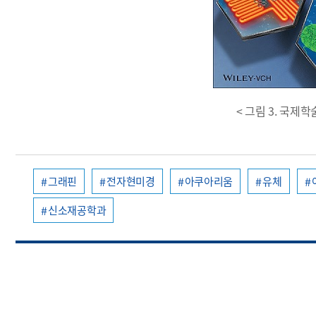
< 그림 3. 국제
그래핀
전자현미경
아쿠아리움
유체
신소재공학과