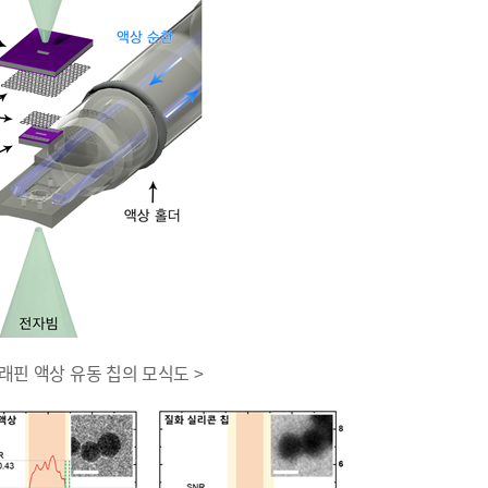
 그래핀 액상 유동 칩의 모식도 >