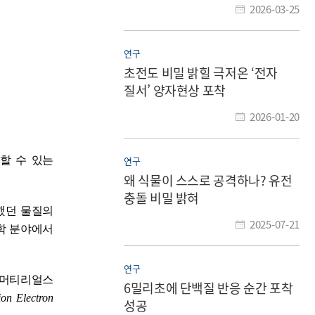
2026-03-25
연구
초전도 비밀 밝힐 극저온 ‘전자
질서’ 양자현상 포착
2026-01-20
연구
할 수 있는
왜 식물이 스스로 공격하나? 유전
충돌 비밀 밝혀
했던 물질의
2025-07-21
학 분야에서
연구
 머티리얼스
6밀리초에 단백질 반응 순간 포착
on Electron
성공