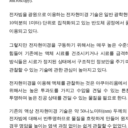
Microscopy
).
전자빔을 광원으로 이용하는 전자현미경 기술은 일반 광학현미
10
억분의
1
미터
)
단위로 집적화되고 있는 반도체 공정에서 
이용되고 있다
.
그렇지만 전자현미경을 구동하기 위해서는 매우 높은 수준
힘들어 기존에는 액체 시료를 건조시키거나 시료를 급격
방식들은 시료가 정지된 상태에서 구조적인 정보만을 주기 
관찰할 수 있는 기술에 관한 관심이 높아지고 있다
.
전자현미경을 이용해 액체를 관찰하는 것은 아쿠아리움에서 
위해서는 높은 투과도를 가지고 수압을 견딜 수 있는 튼
투명하며 높은 진공 상태를 견딜 수 있는 물질을 필요로 한다
.
기존의 액상 전자현미경 기술은 약
50
나노미터
(nm)
두께의
전자빔에 대해서 반투명하므로 물질을 흐릿하게 만들어 원
경우 명암을 높이는 염색 과정 없이는 쉽게 관찰할 수 없었다
.