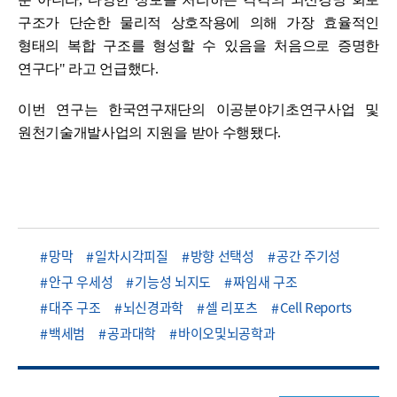
구조가 단순한 물리적 상호작용에 의해 가장 효율적인
형태의 복합 구조를 형성할 수 있음을 처음으로 증명한
연구다" 라고 언급했다.
이번 연구는 한국연구재단의 이공분야기초연구사업 및
원천기술개발사업의 지원을 받아 수행됐다.
망막
일차시각피질
방향 선택성
공간 주기성
안구 우세성
기능성 뇌지도
짜임새 구조
대주 구조
뇌신경과학
셀 리포츠
Cell Reports
백세범
공과대학
바이오및뇌공학과