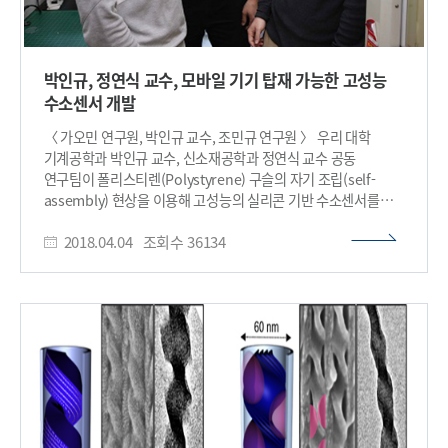
박인규, 정연식 교수, 모바일 기기 탑재 가능한 고성능
수소센서 개발
〈 가오민 연구원, 박인규 교수, 조민규 연구원 〉 우리 대학
기계공학과 박인규 교수, 신소재공학과 정연식 교수 공동
연구팀이 폴리스티렌(Polystyrene) 구슬의 자기 조립(self-
assembly) 현상을 이용해 고성능의 실리콘 기반 수소센서를
개발했다. 연구팀이 개발한 수소 센서는 제작 과정이 단순하고
2018.04.04
조회수
36134
비용이 저렴해 모바일 기기에 탑재할 수 있어 전력 소모에
어려움을 겪는 모바일 분야에 기여할 수 있을 것으로 기대된다.
가오 민(Gao Min) 연구원, 조민규 박사후 연구원, 한혁진
박사과정이 참여한 이번 연구는 나노 분야 국제 학술지 ‘스몰
(Small)’ 3월 8일자 표지논문에 선정됐다. 청정에너지인 수소
가스는 차세대 에너지원으로 각광받고 있다. 현재도 냉각
시스템이나 석유 정제시설 등 다양한 산업분야에서 활용되고
있지만 무색, 무취의 가연성 물질이기 때문에 조기 발견이 어려워
고성능 수소 센서를 개발하는 것이 중요하다. 그러나 기존 수소
센서들은 부피가 크고 소모 전력이 높으며 제작비용이