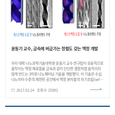
상대적으로 높은 단점이 있다. 공동 연구팀은 수백 나노미터
(nm) 직경의 폴리스틸렌 구슬들을 자기조립 현상을 이용해
규칙적으로 실리콘 기판 위에 배열시켰다. 이를 이용해 수십
나노미터 수준의 그물 모양 패턴을 구현해 초소형 고성능 수소
센서를 개발했다. 이 기술은 수소가스가 센서에 노출되면 팔라듐
나노입자와 반응해 팔라듐의 일함수(work function)가
변화하고 그에 따라 실리콘 나노 그물 내 전자의 공핍 영역
(depletion region)의 크기가 변화하면서 전기 저항이 바뀌는
원리이다. 이번에 개발한 수소 센서는 최소 선폭 50 나노미터
윤동기 교수, 금속에 버금가는 정렬도 갖는 액정 개발
(nm) 이하의 실리콘 나노 그물 구조 센서를 저비용으로 구현할 수
있다. 일반적으로 수소 센서의 성능은 민감도, 반응속도, 선택성
등에 따라 구분된다. 연구팀의 센서는 0.1%의 수소 농도에서
우리 대학 나노과학기술대학원 윤동기 교수 연구팀이 유동적으로
10%의 민감도와 5초의 반응속도를 기록해 기존 실리콘 기반
움직이는 액정 재료들을 금속과 같이 단단한 결정처럼 움직이지
수소 센서보다 50% 이상 빠르고 10배 이상 높은 민감도를
않게 만드는 3차원 나노패터닝 기술을 개발했다. 이 기술은 수십
보였다. 박인규 교수는 “기존의 값비싸고 복잡한 공정을 거치지
나노미터 수준의 제한된 공간에서 액정 분자들의 자기조립(self-
않고도, 단순한 방법으로 초미세 나노패턴 구현이 가능하며,
assembly) 현상을 유도해 이뤄진다. 이는 승강기 안에 적은 수의
수소센서 뿐만 아니라 다양한 화학, 바이오센서에도 응용이
2017.02.14
조회수
25092
사람들이 있다가 많은 사람이 탑승하면서 빽빽하게 자리를
가능할 것이다”고 말했다. 과학기술정보통신부의
차지하는 현상과 비슷하다. 김한임 박사가 1저자로 참여한 이번
나노소재기술개발사업, 한국연구재단의 국민위해인자에 대응한
연구 결과는 국제 학술지 사이언스의 자매지인 ‘사이언스
기체분자식별․분석기술개발사업, 해양수산부의
어드밴스(Science advances)’ 2월 10일자 온라인 판에
해양수산환경기술개발사업, KUSTAR-KAIST 사업의 지원을
게재됐다. 이번 연구는 향후 유기 분자 기반의 나노재료를
받아 수행됐다. □ 그림 설명 그림1. 스몰(Small) 2018년 3월