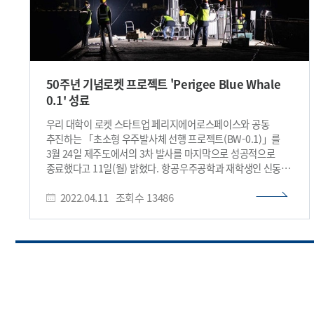
50주년 기념로켓 프로젝트 'Perigee Blue Whale
0.1' 성료
우리 대학이 로켓 스타트업 페리지에어로스페이스와 공동
추진하는 「초소형 우주발사체 선행 프로젝트(BW-0.1)」를
3월 24일 제주도에서의 3차 발사를 마지막으로 성공적으로
종료했다고 11일(월) 밝혔다. 항공우주공학과 재학생인 신동윤
대표가 설립한 스타트업 페리지에어로스페이스(이하 페리지)는
2022.04.11
조회수
13486
초소형 우주발사체 개발을 목표로 하고 있다.최종 목표인 BW
1.0은 50kg의 페이로드를 지구저궤도(LEO, 약 500km)에
실어나를 수 있도록 설계하였으며, 미래 상업 우주 운송
수단으로 활용할 예정이다. 페리지는 BW 1.0 개발을 위해
3개의 선행 프로젝트를 진행 중이다. 이번에 성공리에 종료된
0.1 프로젝트는 개교50주년을 기념하는 사업의 일환으로
KAIST와 공동 진행하였고 ▲초소형 액체연료 기반의 발사체의
설계 ▲구성품 시험, 제작, 발사 캠페인 등 일련의 개발과정 경험