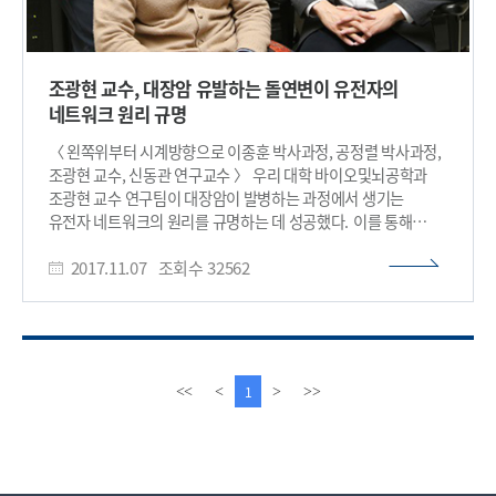
조광현 교수, 대장암 유발하는 돌연변이 유전자의
네트워크 원리 규명
〈 왼쪽위부터 시계방향으로 이종훈 박사과정, 공정렬 박사과정,
조광현 교수, 신동관 연구교수 〉 우리 대학 바이오및뇌공학과
조광현 교수 연구팀이 대장암이 발병하는 과정에서 생기는
유전자 네트워크의 원리를 규명하는 데 성공했다. 이를 통해
대장암의 근본적인 발병 원리를 밝혀낼 뿐 아니라 향후 새로운
2017.11.07
조회수
32562
개념의 효과적인 항암제의 분자표적을 찾는데 활용될 것으로
기대된다. 또한 4차 산업혁명의 핵심 기술로 주목받는 IT와 BT의
융합연구인 시스템생물학 연구로 규명해냈다는 의의를 갖는다.
신동관 박사, 이종훈, 공정렬 학생연구원 등이 함께 참여한 이번
연구는 ‘네이처 커뮤니케이션즈(Nature Communications)’
2일자 온라인 판에 게재됐다. 인간의 암은 유전자 돌연변이에
이
다
1
<<
<
>
>>
의해 발생한다. 이 돌연변이의 빈도는 암종에 따라 차이가 나는데
전
음
백혈병, 소아암은 10여 개 정도이지만 성인 고형암은 평균 50여
페
페
개, 폐암 등의 외부인자로 인한 경우는 수백 개에 이른다. 전 세계
이
이
암연구자들은 암 치료를 위해 환자들에게서 빈번하게 발견되는
지
지