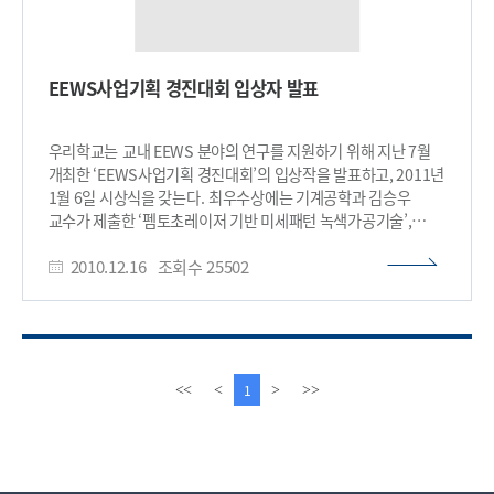
EEWS사업기획 경진대회 입상자 발표
우리학교는 교내 EEWS 분야의 연구를 지원하기 위해 지난 7월
개최한 ‘EEWS사업기획 경진대회’의 입상작을 발표하고, 2011년
1월 6일 시상식을 갖는다. 최우수상에는 기계공학과 김승우
교수가 제출한 ‘펨토초레이저 기반 미세패턴 녹색가공기술’,
우수상에 (주)시오스 연구소장 김준웅 박사의
2010.12.16
조회수
25502
‘고체전기화학식CO2센서 및 측정기기 응용 기술’, 장려상에
기계공학과 서인수 교수의 ‘유도급전을 이용한 가전기기
무선전력공급 시스템 개발’ 등이 선정됐다. 이 대회는 KAIST가
세계적인 창업투자회사인 DFJ Athena LLC(대표 정회훈) 및
일신창업투자(주)(대표 고정석)와 공동으로 개최했다. 대회
개최에 참여한 투자회사들은 사업성이 있는 우수한 사업 제안에
이
다
1
<<
<
>
>>
대해서는 직접 투자를 할 계획이다. 이번 경진대회 심사에는
전
음
EEWS기획단장 이재규 교수, DFJ Athena LLC 정회훈 대표,
페
페
일신창업투자(주)의 고정석 대표 등이 참여했다.
이
이
EEWS사업기획경진대회는 KAIST 교수, 대학원생, 학부생 및
지
지