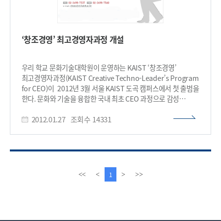
‘창조경영’ 최고경영자과정 개설
우리 학교 문화기술대학원이 운영하는 KAIST ‘창조경영’
최고경영자과정(KAIST Creative Techno-Leader’s Program
for CEO)이 2012년 3월 서울 KAIST 도곡 캠퍼스에서 첫 출범을
한다. 문화와 기술을 융합한 국내 최초 CEO 과정으로 감성
(Emotion), 상상력(Imagination), 열정(Passion)을
2012.01.27
조회수
14331
핵심개념으로 하는 KAIST 창조경영 최고경영자과정은
미래사회가 요구하는 "문화와 기술" 융합에 따른 기업경영의
새로운 패러다임을 제시하고, 글로벌 경쟁력을 갖춘 CEO를
양성하고자 마련된 국내 최초의 창조경영 CEO 과정이다. 정운찬
前 국무총리를 비롯하여, 김용근 KIAT 원장, 이건표 LG 전자
부사장, 강태진 삼성전자 전무, 조현민 대한항공 상무, 최형욱
이
다
1
<<
<
>
>>
이랜드 전략기획 본부장, 김일호 오콘 대표, 김범석 쿠팡 대표,
전
음
주형철 前 SK커뮤니케이션즈 대표, 김성수 CJ E & M 대표,
페
페
최인아 제일기획 부사장, 이정면 범건축(주)대표, 김영민
이
이
SM엔터테인먼트 대표가 분야별 실무교육을 담당하고, KAIST
지
지