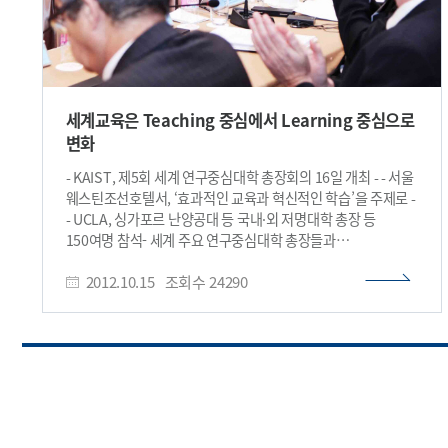
세계교육은 Teaching 중심에서 Learning 중심으로
변화
- KAIST, 제5회 세계 연구중심대학 총장회의 16일 개최 - - 서울
웨스틴조선호텔서, ‘효과적인 교육과 혁신적인 학습’을 주제로 -
- UCLA, 싱가포르 난양공대 등 국내·외 저명대학 총장 등
150여명 참석- 세계 주요 연구중심대학 총장들과
교육전문가들이 16일 서울에 모여 KAIST가 올 부터 새롭게
2012.10.15
조회수
24290
선보인 차세대 교수학습법 스마트 러닝 ‘Education 3.0"을
모델삼아 ’효과적인 교육과 혁신적 학습‘을 주제로 발표와
토론을 진행한다. 스마트 러닝 ‘Education 3.0"이란 IT기술
발전으로 급변하는 세계대학 교육환경에 대응하기 위해
KAIST가 마련한 새로운 교수학습법으로 세계 석학들의 강의를
인터넷을 통해 듣고 수업시간에는 학생그룹간에, 또는 학생과
교수간에 토론하는 학생중심 ·토론중심의 학습방법이다.
‘Education 3.0"은 특히 학생들이 국내외 석학들의 명품강의를