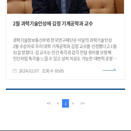
2월 과학기술인상에 김정 기계공학과 교수
과학기술정보통신부와 한국연구재단은 이달의 과학기술인상
2월 수상자로 우리 대학 기계공학과 김정 교수를 선정했다고 1월
31일 밝혔다. 김 교수는 인간 촉각과 감각 전달 원리를 모방해
인간처럼 촉각을 느낄 수 있고 상처 치유도 가능한 대면적 로봇
피부를 개발한 공로를 인정받았다. 최근 인간과 같은 공간에서
2024.02.07
조회수
8505
쓰이는 산업용 로봇, 의료용 로봇 등이 확대되면서 외부 접촉을
느끼고 충돌 중 충격을 흡수해 인간과 로봇 모두를 보호하는 로봇
피부의 중요성이 커지고 있다. 하지만 인간 피부와 같은 기능을
가지기는 어려워, 대면적 로봇 피부 개발은 발전이 매우 더뎠다.
김 교수팀은 인간 피부의 다층 구조와 촉각을 느끼는 원리를
모사해 하이드로젤과 실리콘 엘라스토머(탄성 플라스틱)로 다층
이
다
1
<<
<
>
>>
구조를 만들고 촉각 센서를 분산 배치한 로봇 피부를 개발했다. 이
전
음
피부는 촉각 신호를 인공지능(AI) 신경망으로 처리해 누르고,
페
페
쓰다듬거나 두드리기 등 촉각 자극 종류를 분류했다. 또 깊게
이
이
찢어지거나 베여도 촉각 감지 기능이 유지되고 상처 부위를
지
지